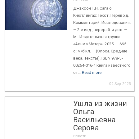
Джаксон Т.Н. Сага о
Кнютлингах: Текст. Перевод.
Комментарий. Исследования.
— 2-е изд., перераб. и доп. —
М.: Издательская группа
«Альма Матер», 2025. — 665
с.: ч/б ил. — (Эпохи. Средние
века. Тексты). ISBN 978-5-
00264-016-4 Книга известного
от...
Read more
09 Sep 2025
Ушла из жизни
Ольга
Васильевна
Серова
Новости