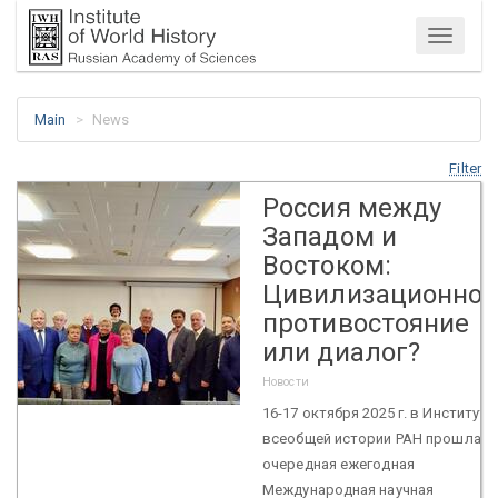
Menu
Main
News
Filter
Россия между
Западом и
Востоком:
Цивилизационное
противостояние
или диалог?
Новости
16-17 октября 2025 г. в Институте
всеобщей истории РАН прошла
очередная ежегодная
Международная научная