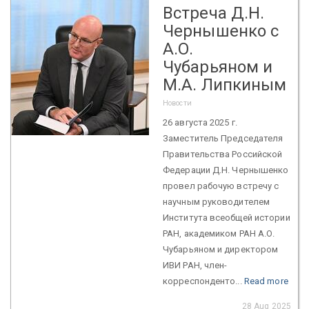
Встреча Д.Н.
Чернышенко с
А.О.
Чубарьяном и
М.А. Липкиным
Новости
26 августа 2025 г.
Заместитель Председателя
Правительства Российской
Федерации Д.Н. Чернышенко
провел рабочую встречу с
научным руководителем
Института всеобщей истории
РАН, академиком РАН А.О.
Чубарьяном и директором
ИВИ РАН, член-
корреспонденто...
Read more
28 Aug 2025