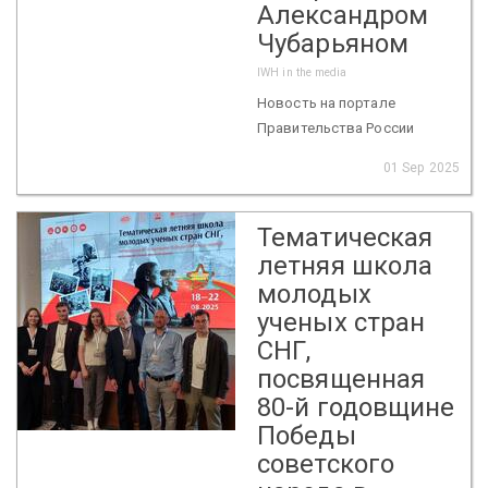
Александром
Чубарьяном
IWH in the media
Новость на портале
Правительства России
01 Sep 2025
Тематическая
летняя школа
молодых
ученых стран
СНГ,
посвященная
80-й годовщине
Победы
советского