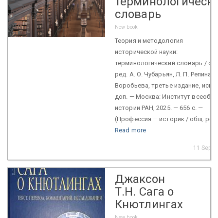
терминологическ
словарь
New book
Теория и методология
исторической науки:
терминологический словарь / отв
ред. А. О. Чубарьян, Л. П. Репина, О
Воробьева, третье издание, испр.
доп. — Москва: Институт всеобщ
истории РАН, 2025. — 656 с. —
(Профессия — историк / общ. ред. 
Read more
11 Sep 2
Джаксон
Т.Н. Сага о
Кнютлингах
New book