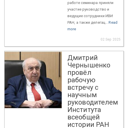
работе семинара приняли
участие руководство и
ведущие сотрудники ИВИ
РАН, а также делегац...
Read
more
02 Sep 2025
Дмитрий
Чернышенко
провёл
рабочую
встречу с
научным
руководителем
Института
всеобщей
истории РАН