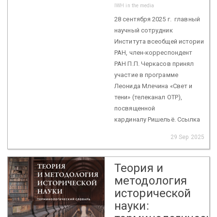
IWH in the media
28 сентября 2025 г. главный
научный сотрудник
Института всеобщей истории
РАН, член-корреспондент
РАН П.П. Черкасов принял
участие в программе
Леонида Млечина «Свет и
тени» (телеканал ОТР),
посвященной
кардиналу Ришельё. Ссылка
29 Sep 2025
Теория и
методология
исторической
науки: