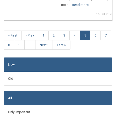
исто...
Read more
16 Jul 2025
« First
‹ Prev
1
2
3
4
5
6
7
8
9
…
Next ›
Last »
New
Old
All
Only important