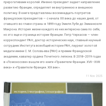
прерогативами королей. Именно президент задает направление
развитию Франции, определяет ее внутреннюю и внешнюю
политику. В книге представлены восемнадцать портретов
французских президентов — с начала XX века до наших дней, от
ставшего во главе страны в 1899 году Эмиля Лубе до Эмманюэля
Макрона. История жизни каждого из них интересна сама по себе,
но это еще и страница истории Франции. Петр Черкасов — член-
корреспондент РАН, доктор исторических наук, главный научный
сотрудник Института всеобщей истории РАН, лауреат золотой
медали имени С. М. Соловьева (РАН) и премии Французской
академии, кавалер ордена Почетного легиона. В 2018–2019 годах
в «Ломоносове» вышли его книги «Правители Франции. XVII–XVIII
века» и «Правители Франции. XIX век».
11 Nov 2025