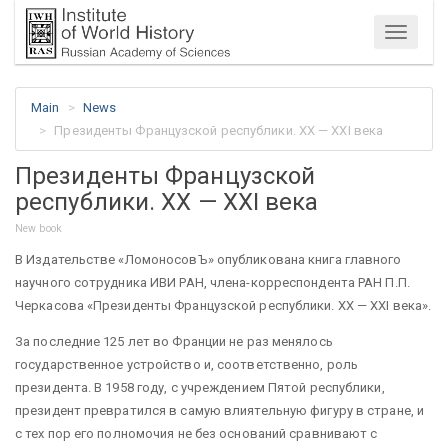
Menu
Main
News
Президенты Французской республики. XX — XXI века
Президенты Французской
республики. XX — XXI века
New book
В Издательстве «ЛомоносовЪ» опубликована книга главного
научного сотрудника ИВИ РАН, члена-корреспондента РАН П.П.
Черкасова «Президенты Французской республики. XX — XXI века».
За последние 125 лет во Франции не раз менялось
государственное устройство и, соответственно, роль
президента. В 1958 году, с учреждением Пятой республики,
президент превратился в самую влиятельную фигуру в стране, и
с тех пор его полномочия не без оснований сравнивают с