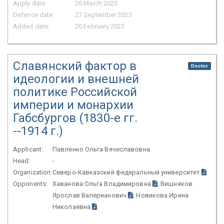
Apply date:
20 March 2023
Defence date:
27 September 2023
Added date:
20 February 2023
Славянский фактор в
Doctor
идеологии и внешней
политике Российской
империи и монархии
Габсбургов (1830-е гг.
--1914 г.)
Applicant:
Павленко Ольга Вячеславовна
Head:
-
Organization:
Северо-Кавказский федеральный университет
Opponents:
Хаванова Ольга Владимировна
; Вишняков
Ярослав Валерианович
; Новикова Ирина
Николаевна