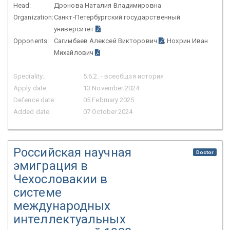
Head:
Дронова Наталия Владимировна
Organization:
Санкт-Петербургский государственный
университет
Opponents:
Сагимбаев Алексей Викторович
; Нохрин Иван
Михайлович
Speciality:
5.6.2. - всеобщая история
Apply date:
13 November 2024
Defence date:
05 February 2025
Added date:
07 October 2024
Российская научная
Doctor
эмиграция в
Чехословакии в
системе
международных
интеллектуальных