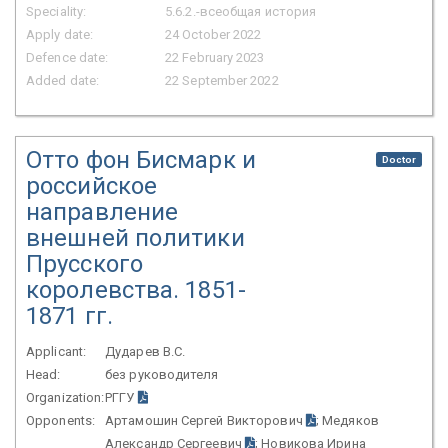
Speciality:
5.6.2.-всеобщая история
Apply date:
24 October 2022
Defence date:
22 February 2023
Added date:
22 September 2022
Отто фон Бисмарк и
Doctor
российское
направление
внешней политики
Прусского
королевства. 1851-
1871 гг.
Applicant:
Дударев В.С.
Head:
без руководителя
Organization:
РГГУ
Opponents:
Артамошин Сергей Викторович
; Медяков
Александр Сергеевич
; Новикова Ирина