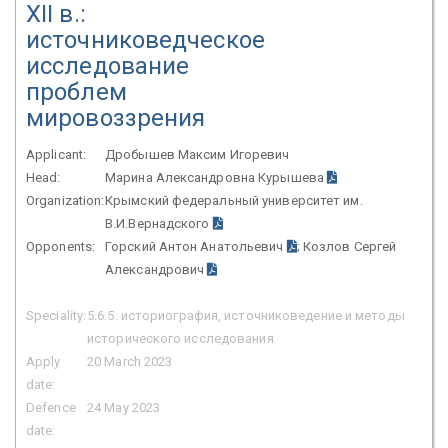
XII в.:
источниковедческое
исследование
проблем
мировоззрения
Applicant:
Дробышев Максим Игоревич
Head:
Марина Александровна Курышева
Organization:
Крымский федеральный университет им.
В.И.Вернадского
Opponents:
Горский Антон Анатольевич
; Козлов Сергей
Александрович
Speciality:
5.6.5. историография, источниковедение и методы
исторического исследования
Apply
20 March 2023
date:
Defence
24 May 2023
date: