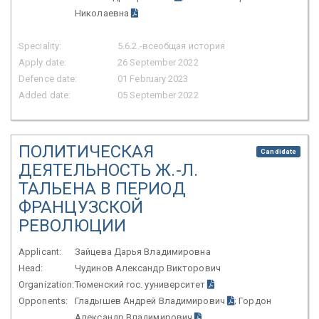
Николаевна
Speciality:
5.6.2.-всеобщая история
Apply date:
26 September 2022
Defence date:
01 February 2023
Added date:
05 September 2022
ПОЛИТИЧЕСКАЯ
Candidate
ДЕЯТЕЛЬНОСТЬ Ж.-Л.
ТАЛЬЕНА В ПЕРИОД
ФРАНЦУЗСКОЙ
РЕВОЛЮЦИИ
Applicant:
Зайцева Дарья Владимировна
Head:
Чудинов Александр Викторович
Organization:
Тюменский гос. ууниверситет
Opponents:
Гладышев Андрей Владимирович
; Гордон
Александр Владимирович