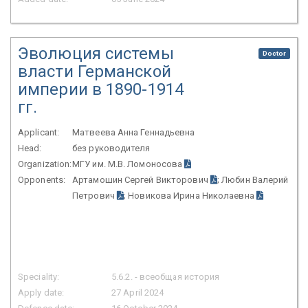
Эволюция системы
Doctor
власти Германской
империи в 1890-1914
гг.
Applicant:
Матвеева Анна Геннадьевна
Head:
без руководителя
Organization:
МГУ им. М.В. Ломоносова
Opponents:
Артамошин Сергей Викторович
; Любин Валерий
Петрович
; Новикова Ирина Николаевна
Speciality:
5.6.2. - всеобщая история
Apply date:
27 April 2024