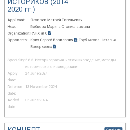
ИСТОРИКОВ (2014-
2020 гг.)
Applicant:
Яковлев Матвей Евгеньевич
Head:
Бобкова Марина Станиславовна
Organization:
РАНХ иГС
Opponents:
Крих Сергей Борисович
; Трубникова Наталья
Валерьевна
Speciality:
5.6.5. Историография. источниковедение, методы
исторического исследования
Apply
24 June 2024
date:
Defence
13 November 2024
date:
Added
05 June 2024
date:
КОНЦЕПТ
Candidate