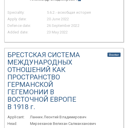
Speciality:
5.6.2.- всеобщая история
Apply date:
20 June 2022
Defence date:
26 September 2022
Added date:
23 May 2022
БРЕСТСКАЯ СИСТЕМА
Doctor
МЕЖДУНАРОДНЫХ
ОТНОШЕНИЙ КАК
ПРОСТРАНСТВО
ГЕРМАНСКОЙ
ГЕГЕМОНИИ В
ВОСТОЧНОЙ ЕВРОПЕ
В 1918 г.
Applicant:
Ланник Леонтий Владимирович
Head:
Мирзеханов Велихан Салманханович