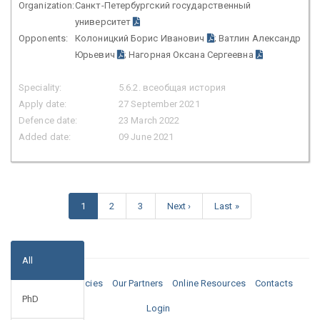
Organization:
Санкт-Петербургский государственный
университет
Opponents:
Колоницкий Борис Иванович
; Ватлин Александр
Юрьевич
; Нагорная Оксана Сергеевна
Speciality:
5.6.2. всеобщая история
Apply date:
27 September 2021
Defence date:
23 March 2022
Added date:
09 June 2021
1
2
3
Next ›
Last »
All
Media
Vacancies
Our Partners
Online Resources
Contacts
PhD
Login