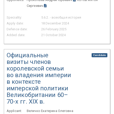
Сергеевич
Speciality:
5.6.2. - всеобщая история
Apply date:
18 December 2024
Defence date:
26 February 2025
Added date:
21 October 2024
Официальные
Candidate
визиты членов
королевской семьи
во владения империи
в контексте
имперской политики
Великобритании 60–
70-х гг. XIX в.
Applicant:
Величко Екатерина Олеговна