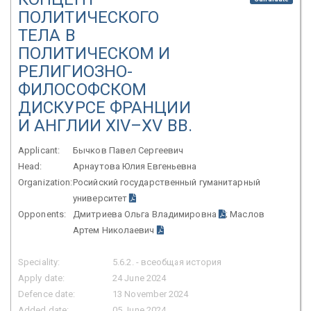
ПОЛИТИЧЕСКОГО
ТЕЛА В
ПОЛИТИЧЕСКОМ И
РЕЛИГИОЗНО-
ФИЛОСОФСКОМ
ДИСКУРСЕ ФРАНЦИИ
И АНГЛИИ XIV–XV ВВ.
Applicant:
Бычков Павел Сергеевич
Head:
Арнаутова Юлия Евгеньевна
Organization:
Росийский государственный гуманитарный
университет
Opponents:
Дмитриева Ольга Владимировна
; Маслов
Артем Николаевич
Speciality:
5.6.2. - всеобщая история
Apply date:
24 June 2024
Defence date:
13 November 2024
Added date:
05 June 2024