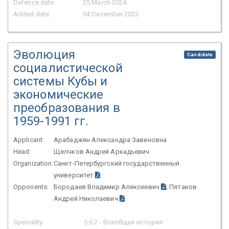
Defence date:
25 March 2024
Added date:
04 December 2023
Эволюция
Candidate
социалистической
системы Кубы и
экономические
преобразования в
1959-1991 гг.
Applicant:
Арабаджян Александра Завеновна
Head:
Щелчков Андрей Аркадьевич
Organization:
Санкт-Петербургский государственный
университет
Opponents:
Бородаев Владимир Алексеевич
; Пятаков
Андрей Николаевич
Speciality:
5.6.2 - Всеобщая история