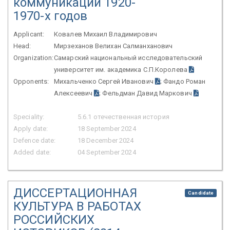
коммуникаций 1920-
1970-х годов
Applicant:
Ковалев Михаил Владимирович
Head:
Мирзеханов Велихан Салманханович
Organization:
Самарский национальный исследовательский
университет им. академика С.П.Королева
Opponents:
Михальченко Сергей Иванович
; Фандо Роман
Алексеевич
; Фельдман Давид Маркович
Speciality:
5.6.1 отечественная история
Apply date:
18 September 2024
Defence date:
18 December 2024
Added date:
04 September 2024
ДИССЕРТАЦИОННАЯ
Candidate
КУЛЬТУРА В РАБОТАХ
РОССИЙСКИХ