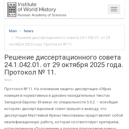
Menu
Main
News
Решение диссертационного совета 24.1.042.01. от 29
октября 2025 года. Протокол № 11.
Решение диссертационного совета
24.1.042.01. от 29 октября 2025 года.
Протокол № 11.
News
Протокол № 11. На основании защиты диссертации «Образ
новиция в нормативных и духовно-назидательных текстах
Западной Европы XII века» по специальности 5.6.2. – всеобщая
история» диссертационный совет пришел к выводу, что
диссертация Мастяевой Ирины Николаевны представляет собой
квалификационную работу, которая соответствует критериям,
установленным «Положением о порядке присуждения ученых