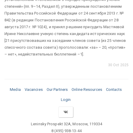
степеней» (пп. 9–14, Раздел II), утвержденным постановлением
Правительства Российской Федерации от 24 сентября 2013 г. №
842 (в редакции Постановления Российской Федерации от 28
августа 2017 г. № 1024), и принял решение присудить Мастяевой
Ирине Николаевне ученую степень кандидата исторических наук
[21 присутствовавших на заседании членов совета (из 25 членов
списочного состава совета) проголосовали: «за» – 20, «против»
– нет», недействительных бюллетеней –1].
30 Oct 2025
Media
Vacancies
Our Partners
Online Resources
Contacts
Login
Leninsky Prospekt 32A, Moscow, 119334
8 (495) 938-13-44