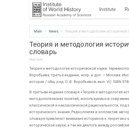
I
R
nstitute
Main
News
Теория и методология историческо
Теория и методология истори
словарь
New book
Теория и методология исторической науки: терминологиче
Воробьева, третье издание, испр. и доп. — Москва: Ин
историк / общ. ред. О. В. Воробьевой; вып. VI). ISBN 978
В третьем издании словаря «Теория и методология ис
методологических понятий, используемых в современн
классической и неклассической рациональности, по
исторического знания. Редколлегия и коллектив авто
словаря привлечет внимание историков к теоретико
исторической науки, а также диалога между российск