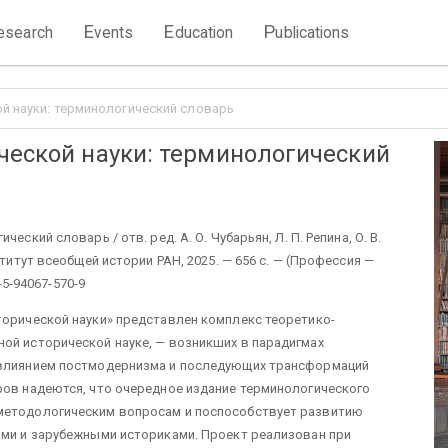
E
E
P
esearch
vents
ducation
ublications
й науки: терминологический словарь
ческой науки: терминологический
ский словарь / отв. ред. А. О. Чубарьян, Л. П. Репина, О. В.
ститут всеобщей истории РАН, 2025. — 656 с. — (Профессия —
-5-94067-570-9
торической науки» представлен комплекс теоретико-
ой исторической науке, — возникших в парадигмах
д влиянием постмодернизма и последующих трансформаций
ров надеются, что очередное издание терминологического
-методологическим вопросам и поспособствует развитию
ими и зарубежными историками. Проект реализован при