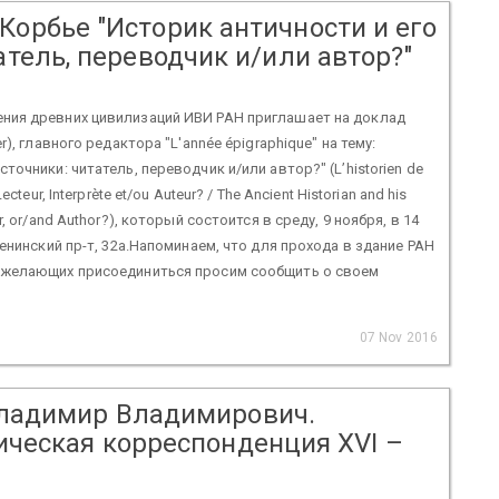
орбье "Историк античности и его
атель, переводчик и/или автор?"
ения древних цивилизаций ИВИ РАН приглашает на доклад
er), главного редактора "L'année épigraphique" на тему:
сточники: читатель, переводчик и/или автор?" (L’historien de
ecteur, Interprète et/ou Auteur? / The Ancient Historian and his
er, or/and Author?), который состоится в среду, 9 ноября, в 14
 Ленинский пр-т, 32а.Напоминаем, что для прохода в здание РАН
о желающих присоединиться просим сообщить о своем
07 Nov 2016
ладимир Владимирович.
ческая корреспонденция XVI –