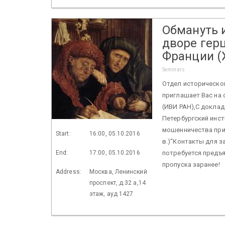
Обмануть 
дворе гер
Франции (X
Seminars
Отдел историческо
приглашает Вас на
(ИВИ РАН),С доклад
Петербургский инст
мошенничества при 
Start:
16:00, 05.10.2016
в.)"Контакты для за
End:
17:00, 05.10.2016
потребуется предъя
пропуска заранее!
Address:
Москва, Ленинский
проспект, д.32 а,14
этаж, ауд 1427