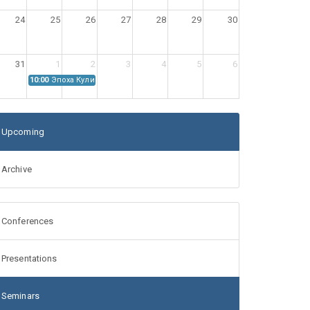
24
25
26
27
28
29
30
31
1
2
3
4
5
6
10:00
Эпоха Куликовской битвы: Проблемы источниковедения
Upcoming
Archive
Conferences
Presentations
Seminars