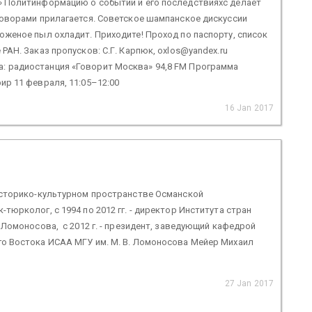
» Политинформацию о событии и его последствияхс делает
говорами прилагается. Советское шампанское дискуссии
оженое пыл охладит. Приходите! Проход по паспорту, список
РАН. Заказ пропусков: С.Г. Карпюк, oxlos@yandex.ru
: радиостанция «Говорит Москва» 94,8 FM Программа
ир 11 февраля, 11:05–12:00
16 Jan 2017
 историко-культурном пространстве Османской
тюрколог, с 1994 по 2012 гг. - директор Института стран
. Ломоносова, с 2012 г. - президент, заведующий кафедрой
го Востока ИСАА МГУ им. М. В. Ломоносова Мейер Михаил
27 Jan 2017