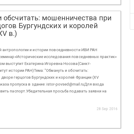
и обсчитать: мошенничества при
цогов Бургундских и королей
V в.)
й антропологии и истории повседневности ИВИ РАН
 семинар«Исторические исследования повседневных практик»
ом выступит Екатерина Игоревна Носова(Санкт-
итут истории РАН)Тема: "Обмануть и обсчитать:
дворе герцогов Бургундских и королей Франции (XV
каза пропуска в здание: istor-povsed@mail.ruДля входа
вить паспорт.Убедительная просьба подавать заявки на
28 Sep 2016