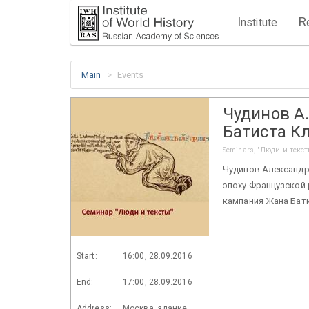
I
R
nstitute
Main
Events
Чудинов А
Батиста К
Seminars, "Люди и текст
Чудинов Александр 
эпоху Французской
кампания Жана Бат
Start:
16:00, 28.09.2016
End:
17:00, 28.09.2016
Address:
Москва, здание