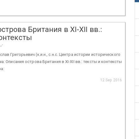
строва Британия в XI-XII вв.:
контексты
ы"
ав Григорьевич (к.и.н., с.н.с. Центра истории исторического
а: Описания острова Британия в XI-XII вв.: тексты и контексты
а:
12 Sep 2016