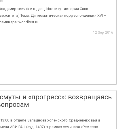
rs
адимирович (к.и.н., доц. Институт истории Санкт-
верситета) Тема: Дипломатическая корреспонденция XVI –
семинара: worldhist.ru
12 Sep 2016
 смуты и «прогресс»: возвращаясь
вопросам
в 13:00 в отделе Западноевропейского Средневековья и
мени ИВИ РАН (ауд. 1407) в рамках семинара «Ремесло