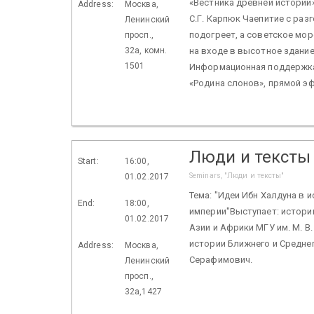
«Вестника древней истории
Address:
Москва,
С.Г. Карпюк Чаепитие с раз
Ленинский
подогреет, а советское мор
просп.,
32а, комн.
на входе в высотное здание 
1501
Информационная поддержка
«Родина слонов», прямой эф
Люди и тексты
Start:
16:00,
Seminars, "Люди и тексты"
01.02.2017
Тема: "Идеи Ибн Халдуна в
End:
18:00,
империи"Выступает: историк-
01.02.2017
Азии и Африки МГУ им. М. В
истории Ближнего и Средне
Address:
Москва,
Серафимович.
Ленинский
просп.,
32а,1427