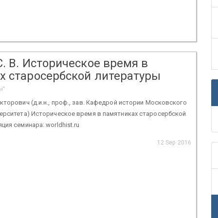
. В. Историческое время в
х старосербской литературы
ы"
кторович (д.и.н., проф., зав. Кафедрой истории Московского
верситета) Историческое время в памятниках старосербской
ия семинара: worldhist.ru
12 Sep 2016