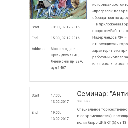
историка» состоитс
«прогресс»: возвр
обращаться по адрес
– в приложении.Гор
Start:
13:00, 07.12.2016
вопросамРаботая с
Нидерландов XIV – 
End:
15:00, 07.12.2016
относящихся к гор
Address:
Москва, здание
характерные их пр
Президиума РАН,
работами коллег з
Ленинский пр. 32А,
или невольно возни
ауд.1407
Семинар: "Анти
Start:
17:00,
Seminars
13.02.2017
Специальное торжественное
End:
19:00,
в современности»), посвяще
13.02.2017
политбюро ЦК ВКП(б) от 13