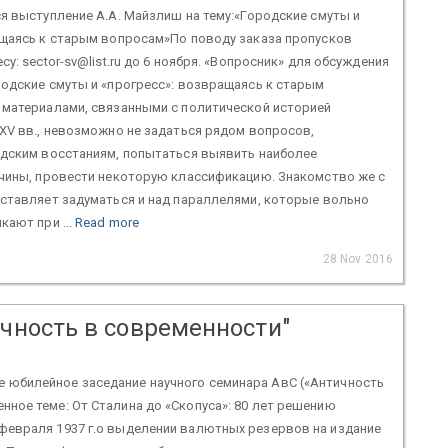
я выступление А.А. Майзлиш на тему:«Городские смуты и
ащаясь к старым вопросам»По поводу заказа пропусков
у: sector-sv@list.ru до 6 ноября. «Вопросник» для обсуждения
одские смуты и «прогресс»: возвращаясь к старым
 материалами, связанными с политической историей
XV вв., невозможно не задаться рядом вопросов,
одским восстаниям, попытаться выявить наиболее
ичины, провести некоторую классификацию. Знакомство же с
аставляет задуматься и над параллелями, которые вольно
кают при ...
Read more
28 Nov 2016
чность в современности"
 юбилейное заседание научного семинара АвС («Античность
нное теме: От Сталина до «Скопуса»: 80 лет решению
 февраля 1937 г.о выделении валютных резервов на издание