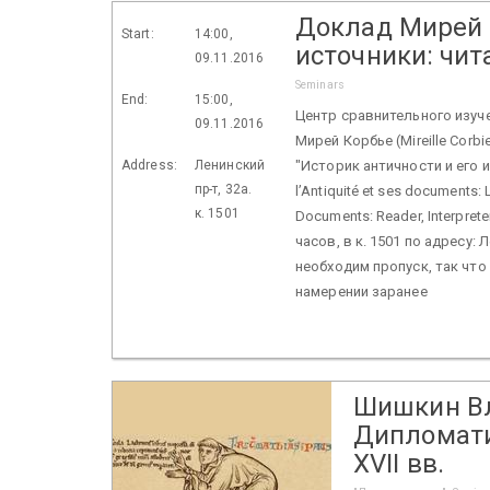
Доклад Мирей К
Start:
14:00,
источники: чит
09.11.2016
Seminars
End:
15:00,
Центр сравнительного изуч
09.11.2016
Мирей Корбье (Mireille Corbi
Address:
Ленинский
"Историк античности и его и
пр-т, 32а.
l’Antiquité et ses documents: L
к. 1501
Documents: Reader, Interpret
часов, в к. 1501 по адресу:
необходим пропуск, так чт
намерении заранее
Шишкин В
Дипломати
XVII вв.