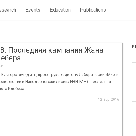
E
E
P
esearch
vents
ducation
ublications
а
.В. Последняя кампания Жана
лебера
ы"
Викторович (д.и.н., проф., руководитель Лаборатории «Мир в
 революции и Наполеоновских войн» ИВИ РАН) Последняя
иста Клебера
12 Sep 2016