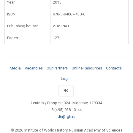
Year:
2015
ISBN:
978-5-94067-430-6
Publishing house:
ИВИ РАН
Pages:
127
Media
Vacancies
Our Partners
Online Resources
Contacts
Login
Leninsky Prospekt 32A, Moscow, 119334
8 (495) 938-13-44
dir@igh.ru
© 2026 Institute of World History, Russian Academy of Sciences