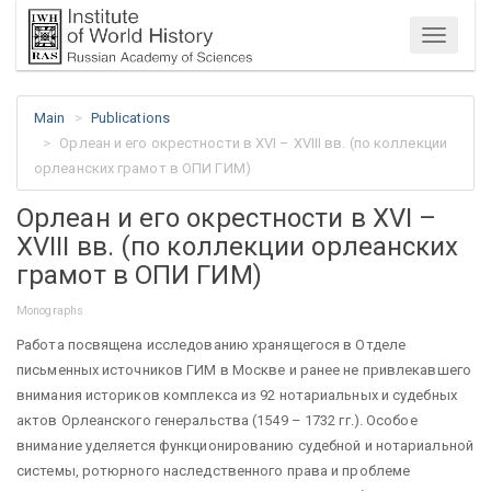
Menu
Main
Publications
Орлеан и его окрестности в XVI – XVIII вв. (по коллекции
орлеанских грамот в ОПИ ГИМ)
Орлеан и его окрестности в XVI –
XVIII вв. (по коллекции орлеанских
грамот в ОПИ ГИМ)
Monographs
Работа посвящена исследованию хранящегося в Отделе
письменных источников ГИМ в Москве и ранее не привлекавшего
внимания историков комплекса из 92 нотариальных и судебных
актов Орлеанского генеральства (1549 – 1732 гг.). Особое
внимание уделяется функционированию судебной и нотариальной
системы, ротюрного наследственного права и проблеме