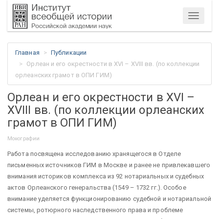
Меню
Главная
Публикации
Орлеан и его окрестности в XVI – XVIII вв. (по коллекции
орлеанских грамот в ОПИ ГИМ)
Орлеан и его окрестности в XVI –
XVIII вв. (по коллекции орлеанских
грамот в ОПИ ГИМ)
Монографии
Работа посвящена исследованию хранящегося в Отделе
письменных источников ГИМ в Москве и ранее не привлекавшего
внимания историков комплекса из 92 нотариальных и судебных
актов Орлеанского генеральства (1549 – 1732 гг.). Особое
внимание уделяется функционированию судебной и нотариальной
системы, ротюрного наследственного права и проблеме