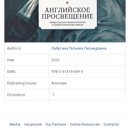
Authors:
Лабутина Татьяна Леонидовна
Year:
2012
ISBN:
978-5-91419-659-9
Publishing house:
Алетейя
Circulation:
-1
Media
Vacancies
Our Partners
Online Resources
Contacts