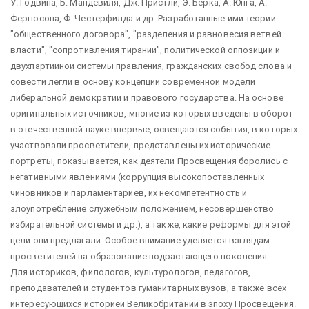
У. Годвина, Б. Мандевиля, Дж. Пристли, Э. Берка, А. Юнга, А.
Фергюсона, Ф. Честерфилда и др. Разработанные ими теории
"общественного договора", "разделения и равновесия ветвей
власти", "сопротивления тирании", политической оппозиции и
двухпартийной системы правления, гражданских свобод слова и
совести легли в основу концепций современной модели
либеральной демократии и правового государства. На основе
оригинальных источников, многие из которых введены в оборот
в отечественной науке впервые, освещаются события, в которых
участвовали просветители, представлены их исторические
портреты, показывается, как деятели Просвещения боролись с
негативными явлениями (коррупция высокопоставленных
чиновников и парламентариев, их некомпетентность и
злоупотребление служебным положением, несовершенство
избирательной системы и др.), а также, какие реформы для этой
цели они предлагали. Особое внимание уделяется взглядам
просветителей на образование подрастающего поколения.
Для историков, филологов, культурологов, педагогов,
преподавателей и студентов гуманитарных вузов, а также всех
интересующихся историей Великобритании в эпоху Просвещения.