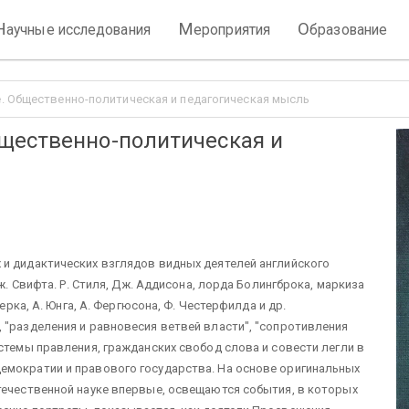
Н
М
О
аучные исследования
ероприятия
бразование
. Общественно-политическая и педагогическая мысль
щественно-политическая и
 и дидактических взглядов видных деятелей английского
Дж. Свифта. Р. Стиля, Дж. Аддисона, лорда Болингброка, маркиза
ерка, А. Юнга, А. Фергюсона, Ф. Честерфилда и др.
 "разделения и равновесия ветвей власти", "сопротивления
стемы правления, гражданских свобод слова и совести легли в
емократии и правового государства. На основе оригинальных
течественной науке впервые, освещаются события, в которых