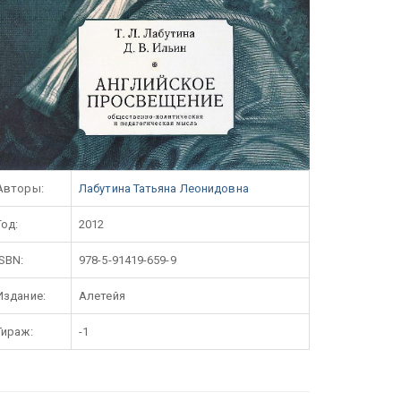
Авторы:
Лабутина Татьяна Леонидовна
Год:
2012
ISBN:
978-5-91419-659-9
Издание:
Алетейя
Тираж:
-1