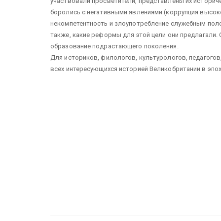
участвовали просветители, представлены их историч
боролись с негативными явлениями (коррупция высок
некомпетентность и злоупотребление служебным поло
также, какие реформы для этой цели они предлагали.
образование подрастающего поколения.
Для историков, филологов, культурологов, педагогов
всех интересующихся историей Великобритании в эпо