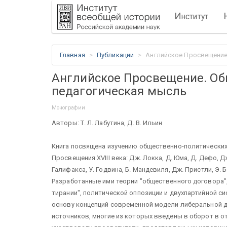
И
нститут
Главная
Публикации
Английское Просвещение
Английское Просвещение. Об
педагогическая мысль
Монографии
Авторы: Т. Л. Лабутина, Д. В. Ильин
Книга посвящена изучению общественно-политических
Просвещения XVIII века: Дж. Локка, Д. Юма, Д. Дефо, 
Галифакса, У. Годвина, Б. Мандевиля, Дж. Пристли, Э. Б
Разработанные ими теории "общественного договора",
тирании", политической оппозиции и двухпартийной си
основу концепций современной модели либеральной д
источников, многие из которых введены в оборот в о