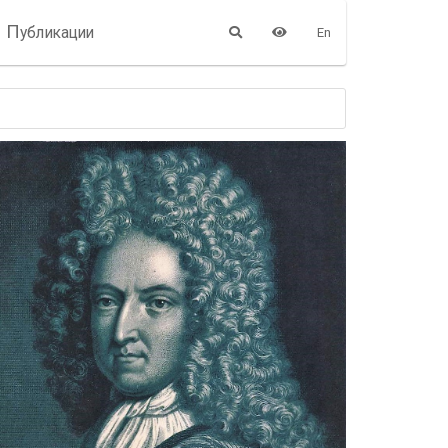
П
убликации
En