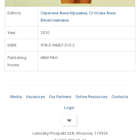
Editors:
Серегина Анна Юрьевна
,
Стогова Анна
Вячеславовна
Year:
2010
ISBN:
978-5-94067-313-2
Publishing
ИВИ РАН
house:
Media
Vacancies
Our Partners
Online Resources
Contacts
Login
Leninsky Prospekt 32A, Moscow, 119334