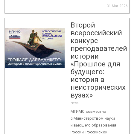
31 Mar 2026
Второй
всероссийский
конкурс
преподавателей
истории
«Прошлое для
будущего:
история в
неисторических
вузах»
News
МГИМО совместно
с Министерством науки
и высшего образования
России, Российской