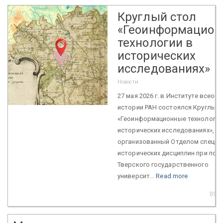
Круглый стол
«Геоинформацио
технологии в
исторических
исследованиях»
Новости
27 мая 2026 г. в Институте всеоб
истории РАН состоялся Круглый 
«Геоинформационные технологии
исторических исследованиях»,
организованный Отделом специа
исторических дисциплин при по
Тверского государственного
университ...
Read more
09 J