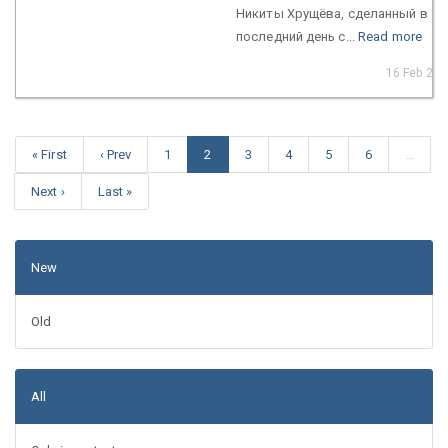
Никиты Хрущёва, сделанный в
последний день с...
Read more
16 Feb 202
« First
‹ Prev
1
2
3
4
5
6
…
Next ›
Last »
New
Old
All