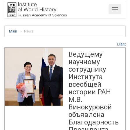
Menu
Main
News
Filter
Ведущему
научному
сотруднику
Института
всеобщей
истории РАН
М.В.
Винокуровой
объявлена
Благодарность
Президента