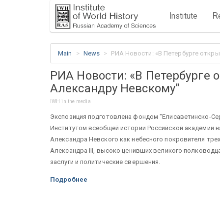
I
R
nstitute
Main
News
РИА Новости: «В Петербурге откр
РИА Новости: «В Петербурге 
Александру Невскому”
IWH in the media
Экспозиция подготовлена фондом "Елисаветинско-Сер
Институтом всеобщей истории Российской академии н
Александра Невского как небесного покровителя трех 
Александра III, высоко ценивших великого полковод
заслуги и политические свершения.
Подробнее