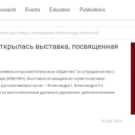
E
E
P
esearch
vents
ducation
ublications
ылась выставка, посвященная Александру Невскому”
открылась выставка, посвященная
гиевское просветительское общество" в сотрудничестве с
аук (ИВИ РАН). Выставка посвящена истории почитания
русских императоров — Александра I, Александра II и
ца за многочисленные духовные дарования, дипломатические
16 Sep 2024