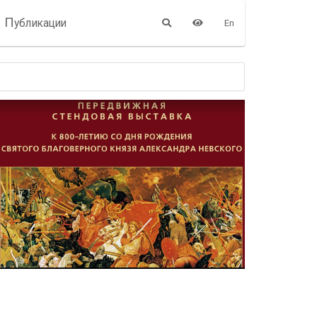
П
убликации
En