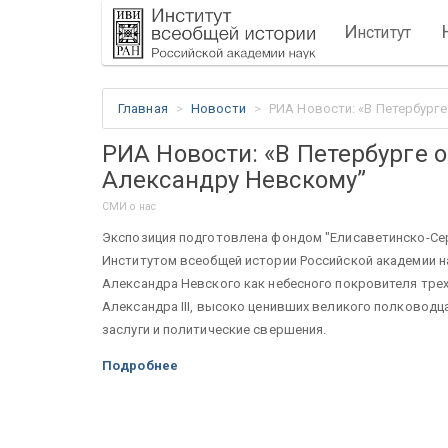
И
нститут
Главная
Новости
РИА Новости: «В Петербург
РИА Новости: «В Петербурге 
Александру Невскому”
СМИ о нас
Экспозиция подготовлена фондом "Елисаветинско-Сер
Институтом всеобщей истории Российской академии н
Александра Невского как небесного покровителя трех 
Александра III, высоко ценивших великого полковод
заслуги и политические свершения.
Подробнее