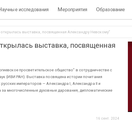
Н
М
О
аучные исследования
ероприятия
бразование
е открылась выставка, посвященная Александру Невскому”
открылась выставка, посвященная
гиевское просветительское общество" в сотрудничестве с
аук (ИВИ РАН). Выставка посвящена истории почитания
русских императоров — Александра I, Александра II и
ца за многочисленные духовные дарования, дипломатические
16 сент. 2024