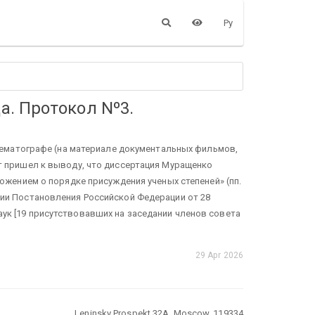
Ру
а. Протокол Nº3.
нематографе (на материале документальных фильмов,
вет пришел к выводу, что диссертация Муращенко
жением о порядке присуждения ученых степеней» (пп.
кции Постановления Российской Федерации от 28
аук [19 присутствовавших на заседании членов совета
29 Apr 2026
Leninsky Prospekt 32A, Moscow, 119334