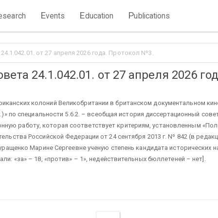
E
E
P
esearch
vents
ducation
ublications
4.1.042.01. от 27 апреля 2026 года. Протокол Nº3.
ета 24.1.042.01. от 27 апреля 2026 год
риканских колоний Великобритании в британском документальном ки
гг.)» по специальности 5.6.2. – всеобщая история диссертационный со
ную работу, которая соответствует критериям, установленным «Поло
тельства Российской Федерации от 24 сентября 2013 г. Nº 842 (в реда
 Муращенко Марине Сергеевне ученую степень кандидата исторических н
ли: «за» – 18, «против» – 1», недействительных бюллетеней – нет].