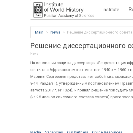
I
R
nstitute
Main
News
Решение диссертационного совета 2
Решение диссертационного сов
News
На основании защиты диссертации «Репрезентация аф
снятых на Африканском континенте в 1940-х – 1960-х 
Марины Сергеевны представляет собой квалификацион
9-14, Раздел II), утвержденным постановлением Прави
августа 2017 г. Nº1024), и принял решение присудить
(из 25 членов списочного состава совета) проголосова
Media
Vacancies
Our Partners
Online Resources