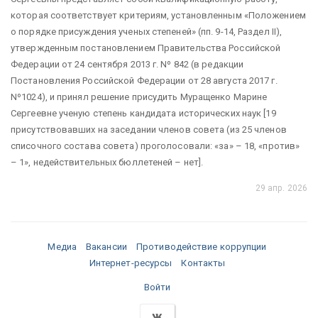
которая соответствует критериям, установленным «Положением
о порядке присуждения ученых степеней» (пп. 9-14, Раздел II),
утвержденным постановлением Правительства Российской
Федерации от 24 сентября 2013 г. Nº 842 (в редакции
Постановления Российской Федерации от 28 августа 2017 г.
Nº1024), и принял решение присудить Муращенко Марине
Сергеевне ученую степень кандидата исторических наук [19
присутствовавших на заседании членов совета (из 25 членов
списочного состава совета) проголосовали: «за» – 18, «против»
– 1», недействительных бюллетеней – нет].
29 апр. 2026
Медиа
Вакансии
Противодействие коррупции
Интернет-ресурсы
Контакты
Войти