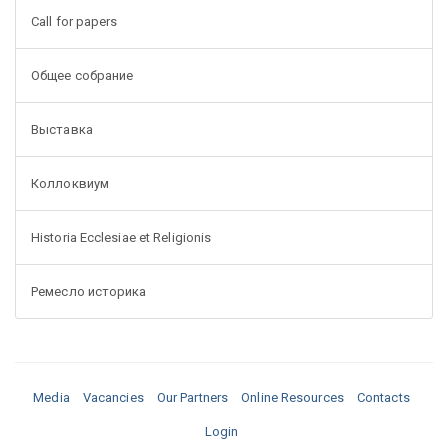
Call for papers
Общее собрание
Выставка
Коллоквиум
Historia Ecclesiae et Religionis
Ремесло историка
Media
Vacancies
Our Partners
Online Resources
Contacts
Login