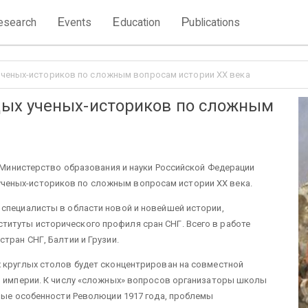
E
E
P
esearch
vents
ducation
ublications
ченых-историков по сложным вопросам истории XX века
ых ученых-историков по сложным
и Министерство образования и науки Российской Федерации
еных-историков по сложным вопросам истории XX века.
 специалисты в области новой и новейшей истории,
итуты исторического профиля сран СНГ. Всего в работе
тран СНГ, Балтии и Грузии.
х круглых столов будет сконцентрирован на совместной
ой империи. К числу «сложных» вопросов организаторы школы
ьные особенности Революции 1917 года, проблемы