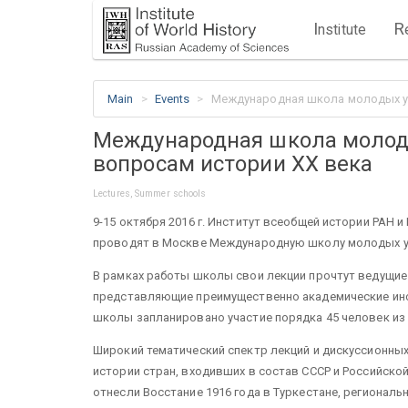
I
R
nstitute
Main
Events
Международная школа молодых у
Международная школа молод
вопросам истории XX века
Lectures, Summer schools
9-15 октября 2016 г. Институт всеобщей истории РАН 
проводят в Москве Международную школу молодых уч
В рамках работы школы свои лекции прочтут ведущие
представляющие преимущественно академические инст
школы запланировано участие порядка 45 человек из с
Широкий тематический спектр лекций и дискуссионны
истории стран, входивших в состав СССР и Российск
отнесли Восстание 1916 года в Туркестане, регионал