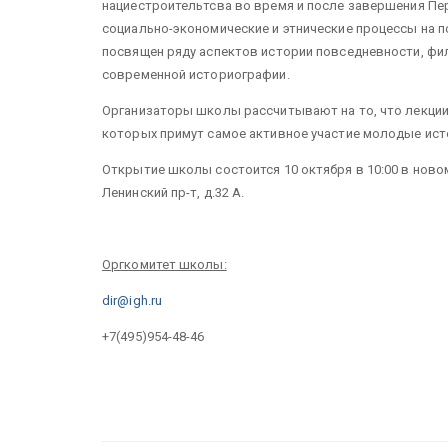
нациестроительтсва во время и после завершения Пе
социально-экономические и этнические процессы на 
посвящен ряду аспектов истории повседневности, фи
современной историографии.
Организаторы школы рассчитывают на то, что лекции
которых примут самое активное участие молодые ист
Открытие школы состоится 10 октября в 10:00 в новом
Ленинский пр-т, д.32 А.
Оргкомитет школы:
dir@igh.ru
+7(495)954-48-46