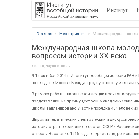
И
нститут
Главная
Мероприятия
Международная школа 
Международная школа молод
вопросам истории XX века
Лекции, Научные школы
9-15 октября 2016 г. Институт всеобщей истории РАН 
проводят в Москве Международную школу молодых уч
В рамках работы школы свои лекции прочтут ведущие
представляющие преимущественно академические инст
школы запланировано участие порядка 45 человек из с
Широкий тематический спектр лекций и дискуссионны
истории стран, входивших в состав СССР и Российск
отнесли Восстание 1916 года в Туркестане, регионал