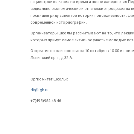
нациестроительтсва во время и после завершения Пе
социально-экономические и этнические процессы на 
посвящен ряду аспектов истории повседневности, фи
современной историографии.
Организаторы школы рассчитывают на то, что лекции
которых примут самое активное участие молодые ист
Открытие школы состоится 10 октября в 10:00 в новом
Ленинский пр-т, д.32 А.
Оргкомитет школы:
dir@igh.ru
+7(495)954-48-46