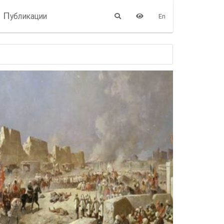
П
убликации
En