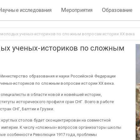
Н
М
О
аучные исследования
ероприятия
бразование
молодых ученых-историков по сложным вопросам истории XX века
ых ученых-историков по сложным
и Министерство образования и науки Российской Федерации
еных-историков по сложным вопросам истории XX века.
 специалисты в области новой и новейшей истории,
итуты исторического профиля сран СНГ. Всего в работе
тран СНГ, Балтии и Грузии.
х круглых столов будет сконцентрирован на совместной
ой империи. К числу «сложных» вопросов организаторы школы
ьные особенности Революции 1917 года, проблемы