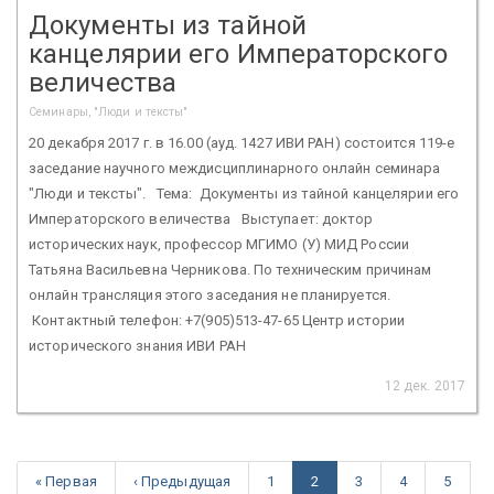
Документы из тайной
канцелярии его Императорского
величества
Семинары, "Люди и тексты"
20 декабря 2017 г. в 16.00 (ауд. 1427 ИВИ РАН) состоится 119-е
заседание научного междисциплинарного онлайн семинара
"Люди и тексты". Тема: Документы из тайной канцелярии его
Императорского величества Выступает: доктор
исторических наук, профессор МГИМО (У) МИД России
Татьяна Васильевна Черникова. По техническим причинам
онлайн трансляция этого заседания не планируется.
Контактный телефон: +7(905)513-47-65 Центр истории
исторического знания ИВИ РАН
12 дек. 2017
« Первая
‹ Предыдущая
1
2
3
4
5