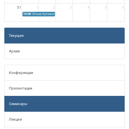
31
1
2
3
4
5
6
10:00
Эпоха Куликовской битвы: Проблемы источниковедения
Текущие
Архив
Конференции
Презентации
Семинары
Лекции