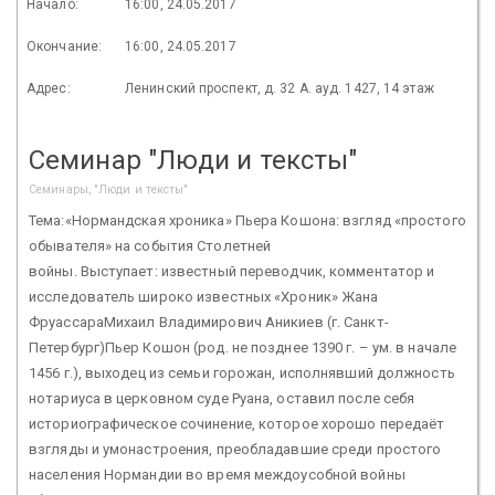
Начало:
16:00, 24.05.2017
Окончание:
16:00, 24.05.2017
Адрес:
Ленинский проспект, д. 32 А. ауд. 1427, 14 этаж
Семинар "Люди и тексты"
Семинары, "Люди и тексты"
Тема:«Нормандская хроника» Пьера Кошона: взгляд «простого
обывателя» на события Столетней
войны. Выступает: известный переводчик, комментатор и
исследователь широко известных «Хроник» Жана
ФруассараМихаил Владимирович Аникиев (г. Санкт-
Петербург)Пьер Кошон (род. не позднее 1390 г. – ум. в начале
1456 г.), выходец из семьи горожан, исполнявший должность
нотариуса в церковном суде Руана, оставил после себя
историографическое сочинение, которое хорошо передаёт
взгляды и умонастроения, преобладавшие среди простого
населения Нормандии во время междоусобной войны