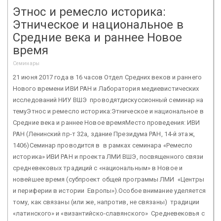
Этнос и ремесло историка:
Этническое и национальное в
Средние века и раннее Новое
время
Семинары
21 июня 2017 года в 16 часов Отдел Средних веков и раннего
Нового времени ИВИ РАН и Лаборатория медиевистических
исследований НИУ ВШЭ проводятдискуссионный семинар на
темуЭтнос и ремесло историка:Этническое и национальное в
Средние века и раннее Новое времяМесто проведения: ИВИ
РАН (Ленинский пр-т 32а, здание Президума РАН, 14-й этаж,
1406)Семинар проводится в в рамках семинара «Ремесло
историка» ИВИ РАН и проекта ЛМИ ВШЭ, посвященного связи
средневековых традиций с «национальным» в Новое и
новейшее время (субпроект общей программы ЛМИ «Центры
и периферии в истории Европы»).Особое внимание уделяется
тому, как связаны (или же, напротив, не связаны) традиции
«латинского» и «византийско-славянского» Cредневековья с