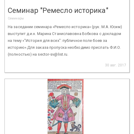
Семинар "Ремесло историка"
Семинары
На заседании семинара «Ремесло историка» (рук. М.А. Юсим)
выступит д.и.н. Марина Станиславовна Бобкова с докладом
на тему «"История для всех": публичное поле боев за
историю».Для заказа пропуска необходимо прислать Ф.И.О.
(полностью) на sector-sv@list.ru.
30 авг. 2017