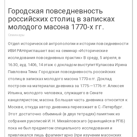
Городская повседневность
российских столиц в записках
молодого масона 1770-х гг.
Семинары
Отдел исторической антропологии и истории повседневности
ИВИ РАНприглашает вас на семинар «Исторические
исследования повседневных практик» В среду, 5 апреля, в
16.30, ауд. 1406, 14 этаж с докладом выступитКулакова Ирина
Павловна Тема: Городская повседневность российских
столиц в записках молодого масона 1770-х гг. Доклад
построен на материалах дневника за 1775-—1776 гг. Алексея
Ильина, молодого человека, служащего в Сенате
канцеляристом, масона. Большая часть дневника относится к
Москве, откуда автор дневника переезжает в С.-Петербург.
Этот достаточно объемный (в двух тетрадях) памятник из
собрания рукописей И. Н. Михайловскаго (хранящийся в РПБ)
пока не был предметом специального исследования и
привлекался лишь фрагментарно (при изучении масонских