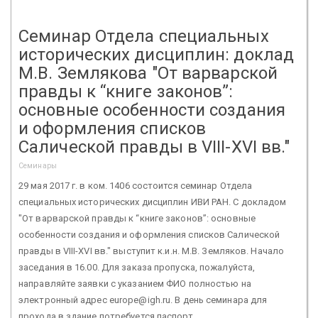
Семинар Отдела специальных
исторических дисциплин: доклад
М.В. Землякова "От варварской
правды к “книге законов”:
основные особенности создания
и оформления списков
Салической правды в VIII-XVI вв."
Семинары
29 мая 2017 г. в ком. 1406 состоится семинар Отдела
специальных исторических дисциплин ИВИ РАН. С докладом
"От варварской правды к “книге законов”: основные
особенности создания и оформления списков Салической
правды в VIII-XVI вв." выступит к.и.н. М.В. Земляков. Начало
заседания в 16.00. Для заказа пропуска, пожалуйста,
направляйте заявки с указанием ФИО полностью на
электронный адрес europe@igh.ru. В день семинара для
прохода в здание потребуется паспорт.