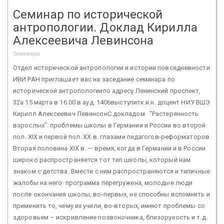
Семинар по исторической
антропологии. Доклад Кирилла
Алексеевича Левинсона
Семинары
Отдел исторической антропологии и истории повседневности
ИВИ РАН приглашает вас на заседание семинара по
исторической антропологиипо адресу Ленинский проспект,
32а 15 марта в 16.00 в ауд. 1406выступитк.и.н. доцент НИУ ВШЭ
Кирилл Алексеевич ЛевинсонС докладом "Растерянность
взрослых": проблемы школы в Германии и России во второй
пол. XIX и первой пол. ХХ в. глазами педагогов-реформаторов
Вторая половина XIX в. — время, когда в Германии и в России
широко распространяется тот тип школы, который нам
знаком с детства. Вместе с ним распространяются и типичные
жалобы на него: программа перегружена, молодые люди
после окончания школы, во-первых, не способны вспомнить и
применить то, чему их учили, во-вторых, имеют проблемы со
здоровьем – искривление позвоночника, близорукость и т.д.