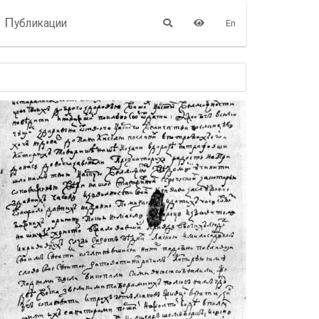
П
убликации
En