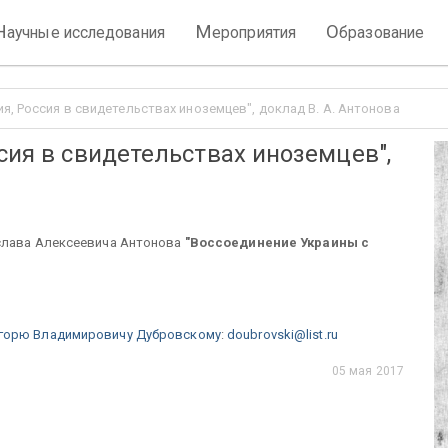
Н
М
О
аучные исследования
ероприятия
бразование
я, Россия в свидетельствах иноземцев", доклад В. А. Антонова
сия в свидетельствах иноземцев",
ислава Алексеевича Антонова
"Воссоединение Украины с
горю Владимировичу Дубровскому
:
doubrovski@list.ru
05 мая 2017