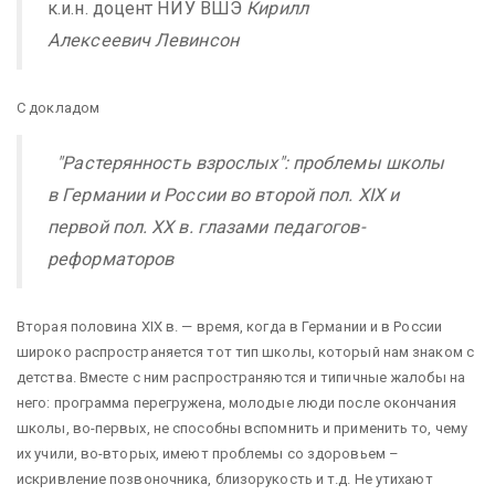
к.и.н. доцент НИУ ВШЭ
Кирилл
Алексеевич Левинсон
С докладом
"Растерянность взрослых": проблемы школы
в Германии и России во второй пол. XIX и
первой пол. ХХ в. глазами педагогов-
реформаторов
Вторая половина XIX в. — время, когда в Германии и в России
широко распространяется тот тип школы, который нам знаком с
детства. Вместе с ним распространяются и типичные жалобы на
него: программа перегружена, молодые люди после окончания
школы, во-первых, не способны вспомнить и применить то, чему
их учили, во-вторых, имеют проблемы со здоровьем –
искривление позвоночника, близорукость и т.д. Не утихают