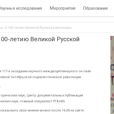
Н
М
О
аучные исследования
ероприятия
бразование
ы». К 100-летию Великой Русской революции
100-летию Великой Русской
тся 117-е заседание научного междисциплинарного он-лайн
еликой Октябрьской социалистической революции.
.
торических наук, Центр документальных публикаций
ческих наук, главный специалист РГАНИ)
сказывать свои мнения можно после 16.00 на сайте