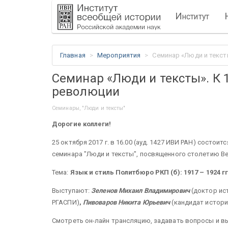
И
нститут
Главная
Мероприятия
Семинар «Люди и текст
Семинар «Люди и тексты». К 
революции
Семинары, "Люди и тексты"
Дорогие коллеги!
25 октября 2017 г. в 16.00 (ауд. 1427 ИВИ РАН) состои
семинара "Люди и тексты", посвященного столетию В
Тема:
Язык и стиль Политбюро РКП (б): 1917 – 1924 гг
Выступают:
Зеленов Михаил Владимирович
(доктор ис
РГАСПИ)
,
Пивоваров Никита Юрьевич
(кандидат истори
Смотреть он-лайн трансляцию, задавать вопросы и вы