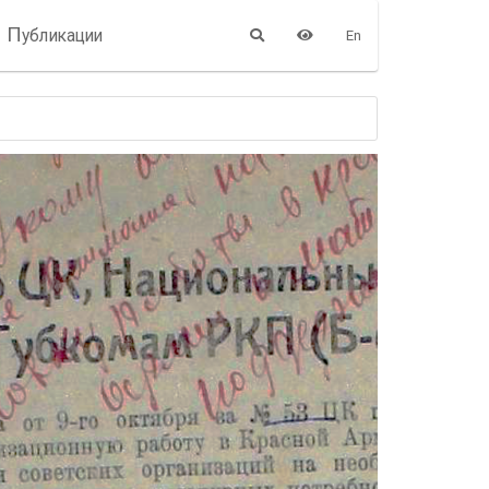
П
убликации
En