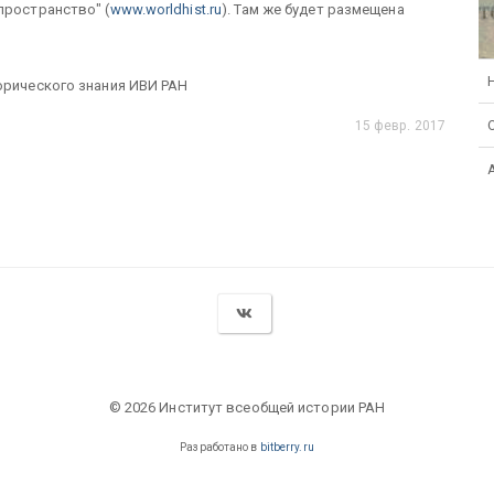
пространство" (
www.worldhist.ru
). Там же будет размещена
орического знания ИВИ РАН
15 февр. 2017
© 2026 Институт всеобщей истории РАН
Разработано в
bitberry.ru