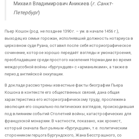
Михаил Владимирович Аникиев
(
г. Санкт-
Петербург
)
Пьер Кошон (род. не позднее 1390 г. – ум. в начале 1456 г.),
выходец из семьи горожан, исполнявший должность нотариуса в
церковном суде Руана, оставил после себя историографическое
сочинение, которое хорошо передаёт взгляды и умонастроения,
преобладавшие среди простого населения Нормандии во время
междоусобной войны «бургундцев» с «арманьяками», а также в
период английской оккупации.
В докладе рассмотрены известные факты биографии Пьера
Кошона в контексте его общественных связей, дана общая
характеристика его историографическому труду, прослежена
эволюция его социально-политических взглядов, происходившая
под влиянием событий Столетней войны, катастрофических для
французской монархии. В частности, показано, как хронист,
который сначала был рьяным «бургундцем», т.е. политическим
сторонником герцога Бургундского, Жана Бесстрашного, со