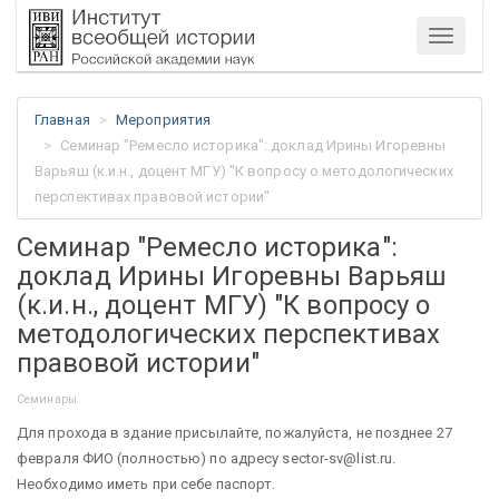
Меню
Главная
Мероприятия
Cеминар "Ремесло историка": доклад Ирины Игоревны
Варьяш (к.и.н., доцент МГУ) "К вопросу о методологических
перспективах правовой истории"
Cеминар "Ремесло историка":
доклад Ирины Игоревны Варьяш
(к.и.н., доцент МГУ) "К вопросу о
методологических перспективах
правовой истории"
Семинары
Для прохода в здание присылайте, пожалуйста, не позднее 27
февраля ФИО (полностью) по адресу sector-sv@list.ru.
Необходимо иметь при себе паспорт.