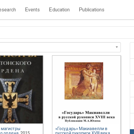
E
E
P
esearch
vents
ducation
ublications
 магистры
«Государь» Макиавелли в
го ордена
, 2015
русской рукописи XVIII века.