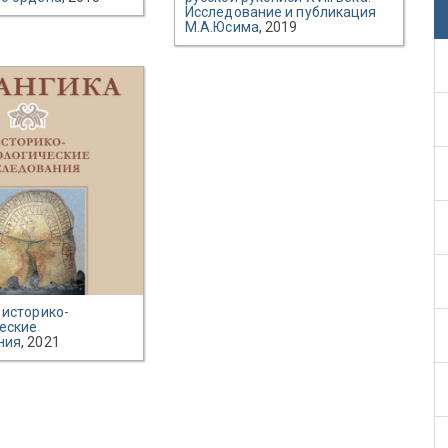
Исследование и публикация
М.А.Юсима
, 2019
 историко-
еские
ния
, 2021