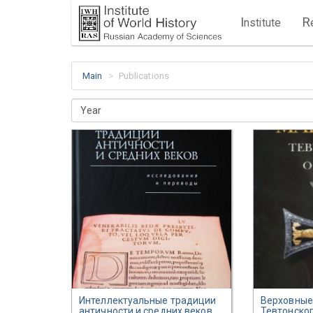
I
R
nstitute
Main
Publications
Year
Интеллектуальные традиции
Верховные
античности и средних веков
,
Тевтонско