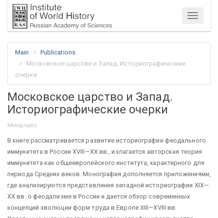
Menu
Main
Publications
Московское царство и Запад. Историографические
очерки
Московское царство и Запад.
Историографические очерки
Monographs
В книге рассматривается развитие историографии феодального
иммунитета в России XVIII—ХХ вв., излагается авторская теория
иммунитета как общеевропейского института, характерного для
периода Средних веков. Монография дополняется приложениями,
где анализируются представления западной историографии XIX—
ХХ вв. о феодализме в России и дается обзор современных
концепций эволюции форм труда в Европе ХIII—XVIII вв.