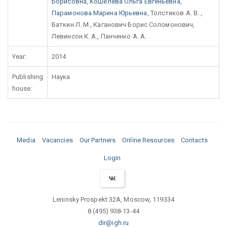
Борисовна
,
Кошелева Ольга Евгеньевна
,
Парамонова Марина Юрьевна
, Толстиков А. В. ,
Баткин Л. М., Каганович Борис Соломонович,
Левинсон К. А., Панченко А. А.
Year:
2014
Publishing
Наука
house:
Media
Vacancies
Our Partners
Online Resources
Contacts
Login
Leninsky Prospekt 32A, Moscow, 119334
8 (495) 938-13-44
dir@igh.ru