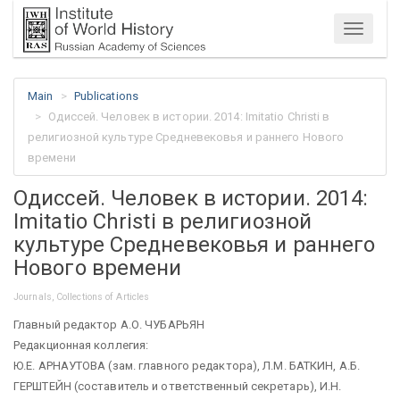
Menu
Main
Publications
Одиссей. Человек в истории. 2014: Imitatio Christi в
религиозной культуре Средневековья и раннего Нового
времени
Одиссей. Человек в истории. 2014:
Imitatio Christi в религиозной
культуре Средневековья и раннего
Нового времени
Journals, Collections of Articles
Главный редактор А.О. ЧУБАРЬЯН
Редакционная коллегия:
Ю.Е. АРНАУТОВА (зам. главного редактора), Л.М. БАТКИН, А.Б.
ГЕРШТЕЙН (составитель и ответственный секретарь), И.Н.