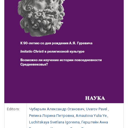
Editors:
Чубарьян Александр Оганович
,
Uvarov Pavel
,
Репина Лорина Петровна
,
Arnautova Yulia Ye.
,
Luchitskaya Svetlana Igorevna
,
Герштейн Анна