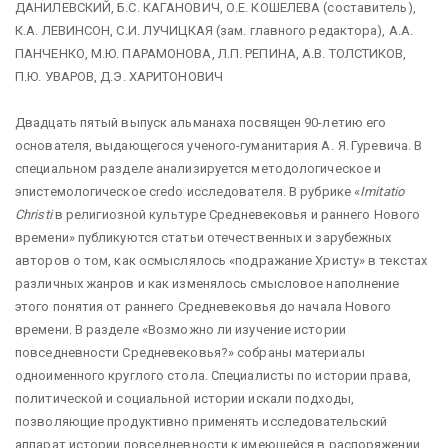
ДАНИЛЕВСКИЙ, Б.С. КАГАНОВИЧ, О.Е. КОШЕЛЕВА (составитель),
К.А. ЛЕВИНСОН, С.И. ЛУЧИЦКАЯ (зам. главного редактора), А.А.
ПАНЧЕНКО, М.Ю. ПАРАМОНОВА, Л.П. РЕПИНА, А.В. ТОЛСТИКОВ,
П.Ю. УВАРОВ, Д.Э. ХАРИТОНОВИЧ
Двадцать пятый выпуск альманаха посвящен 90-летию его
основателя, выдающегося ученого-гуманитария
А. Я. Гуревича. В
специальном разделе анализируется методологическое и
эпистемологическое credo исследователя. В рубрике «
Imitatio
Christi
в религиозной культуре Средневековья и раннего Нового
времени» публикуются статьи отечественных и зарубежных
авторов о том, как осмыслялось «подражание Христу» в текстах
различных жанров и как изменялось смысловое наполнение
этого понятия от раннего Средневековья до начала Нового
времени. В разделе «Возможно ли изучение истории
повседневности Средневековья?» собраны материалы
одноименного круглого стола. Специалисты по истории права,
политической и социальной истории искали подходы,
позволяющие продуктивно применять исследовательский
аппарат истории повседневности к имеющейся в распоряжении