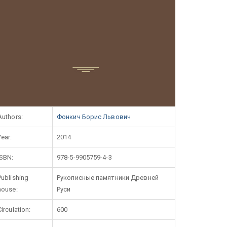
Authors:
Фонкич Борис Львович
Year:
2014
ISBN:
978-5-9905759-4-3
Publishing
Рукописные памятники Древней
house:
Руси
Circulation:
600