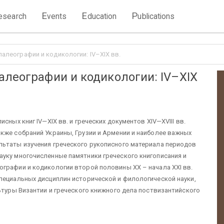
E
E
P
esearch
vents
ducation
ublications
алеографии и кодикологии: IV–XIX вв.
алеографии и кодикологии: IV–XIX
сных книг IV—XIX вв. и греческих документов XIV—XVIII вв.
кже собраний Украины, Грузии и Армении и наиболее важных
льтаты изучения греческого рукописного материала периодов
уку многочисленные памятники греческого книгописания и
графии и кодикологии второй половины XX – начала XXI вв.
пециальных дисциплин исторической и филологической науки,
ьтуры Византии и греческого книжного дела поствизантийского