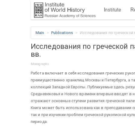
I
R
nstitute
Main
Publications
Исследования по греческой п
Исследования по греческой п
вв.
Monographs
Работа включает в себя исследования греческих рукопи
преимущественно хранилищ Москвы и Петербурга, а та
коллекций Западной Европы. Публикуемые здесь резу
Средневековья и Нового времени впервые вводят в на
отражают основные ступени развития греческой палео
Книга может быть использована как в преподавании с
так и при изучении проблем греческой рукописной кул
периода.