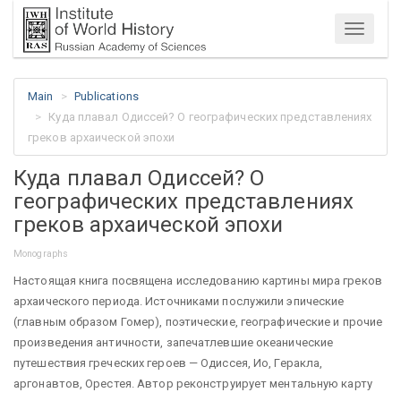
Menu
Main
Publications
Куда плавал Одиссей? О географических представлениях
греков архаической эпохи
Куда плавал Одиссей? О
географических представлениях
греков архаической эпохи
Monographs
Настоящая книга посвящена исследованию картины мира греков
архаического периода. Источниками послужили эпические
(главным образом Гомер), поэтические, географические и прочие
произведения античности, запечатлевшие океанические
путешествия греческих героев — Одиссея, Ио, Геракла,
аргонавтов, Орестея. Автор реконструирует ментальную карту