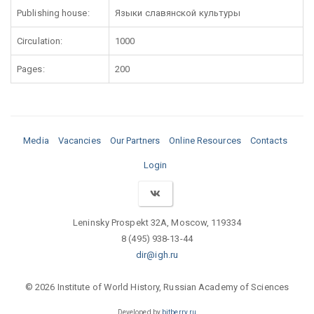
Publishing house:
Языки славянской культуры
Circulation:
1000
Pages:
200
Media
Vacancies
Our Partners
Online Resources
Contacts
Login
Leninsky Prospekt 32A, Moscow, 119334
8 (495) 938-13-44
dir@igh.ru
© 2026 Institute of World History, Russian Academy of Sciences
Developed by
bitberry.ru