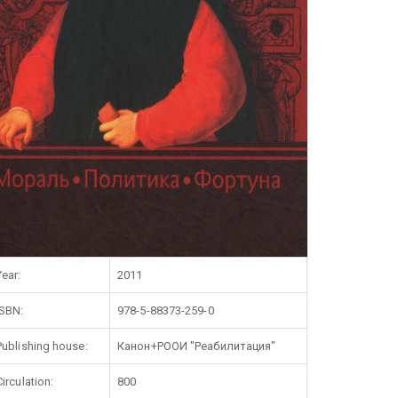
Year:
2011
ISBN:
978-5-88373-259-0
Publishing house:
Канон+РООИ "Реабилитация"
Circulation:
800