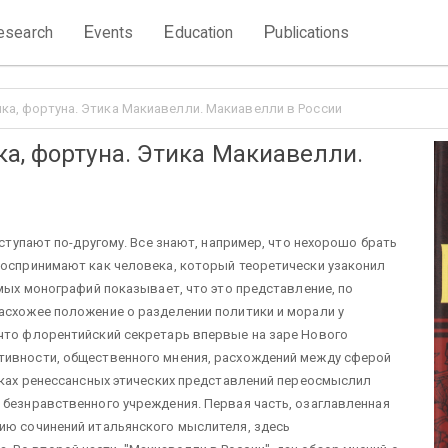
E
E
P
esearch
vents
ducation
ublications
ка, фортуна. Этика Макиавелли. Макиавелли в России
а, фортуна. Этика Макиавелли.
оступают по-другому. Все знают, например, что нехорошо брать
воспринимают как человека, который теоретически узаконил
емых монографий показывает, что это представление, по
асхожее положение о разделении политики и морали у
 что флорентийский секретарь впервые на заре Нового
тивности, общественного мнения, расхождений между сферой
амках ренессансных этических представлений переосмыслил
 безнравственного учреждения. Первая часть, озаглавленная
ию сочинений итальянского мыслителя, здесь