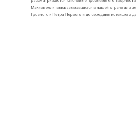
рассматриваются ключевые проблемы его творчества. 
Макиавелли, высказывавшихся в нашей стране или им
Грозного и Петра Первого и до середины истекшего д