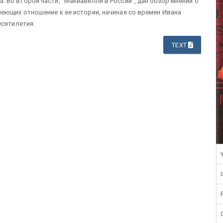
Во второй части, "Макиавелли в России", дан обзор мнений о
еющих отношение к ее истории, начиная со времен Ивана
есятилетия.
TEXT