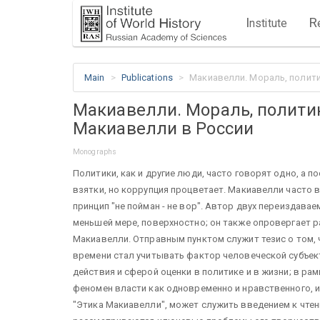
I
R
nstitute
Main
Publications
Макиавелли. Мораль, полити
Макиавелли. Мораль, политик
Макиавелли в России
Monographs
Политики, как и другие люди, часто говорят одно, а п
взятки, но коррупция процветает. Макиавелли часто 
принцип "не пойман - не вор". Автор двух переиздава
меньшей мере, поверхностно; он также опровергает р
Макиавелли. Отправным пунктом служит тезис о том,
времени стал учитывать фактор человеческой субъек
действия и сферой оценки в политике и в жизни; в р
феномен власти как одновременно и нравственного, и
"Этика Макиавелли", может служить введением к чтен