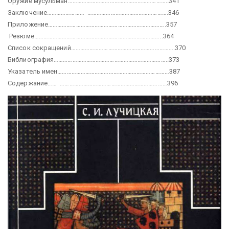
Оружие мусульман………………………………………………………..341
Заключение…………………… …………………………………………….346
Приложение………………………………………………………………….357
Резюме………………………………………………………………………..364
Список сокращений………………………………………………………….370
Библиография………………………………………………………………..373
Указатель имен………………………………………………………………387
Содержание…… ……………………………………………………………396