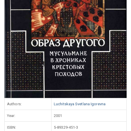
Authors:
Luchitskaya Svetlana Igorevna
Year:
2001
ISBN:
5-89329-451-3