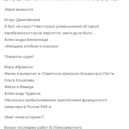
Зерна вымысла
Игорь Данилевский
А был ли казус? Некоторые размышления об одной
перебранке,которой, вероятно, никогда не было…
Александра Бинненкаде
«Женщина злобная и опасная»
Повороты судеб
Мэри Абрамсон
Жизнь и вымысел в «Памятных записках» Бонаккорсо Питти
Ольга Кошелева
Фёкла и Фемида
Александр Чудинов
Обычные и необыкновенные приключения французского
гувернера в России XVIII в.
Иная «иная история»?..
Вокруг последних работ Ю.Л.Бессмертного