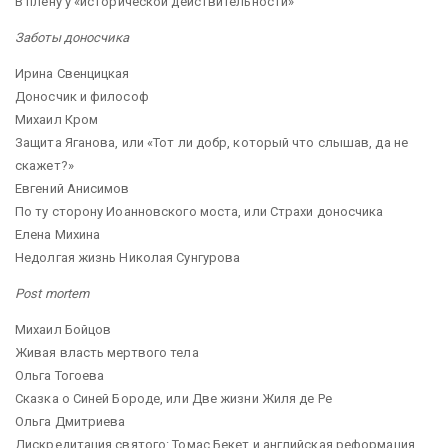
В плену у «исторической действительности»
Заботы доносчика
Ирина Свенцицкая
Доносчик и философ
Михаил Кром
Защита Яганова, или «Тот ли добр, который что слышав, да не
скажет?»
Евгений Анисимов
По ту сторону Иоанновского моста, или Страхи доносчика
Елена Михина
Недолгая жизнь Николая Сунгурова
Post mortem
Михаил Бойцов
Живая власть мертвого тела
Ольга Тогоева
Сказка о Синей Бороде, или Две жизни Жиля де Ре
Ольга Дмитриева
Дискредитация святого: Томас Бекет и английская реформация