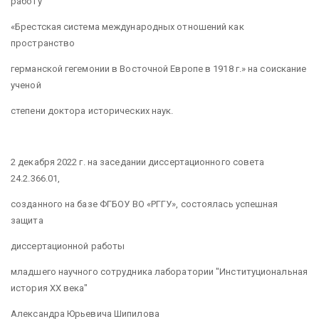
работу
«Брестская система международных отношений как
пространство
германской гегемонии в Восточной Европе в 1918 г.» на соискание
ученой
степени доктора исторических наук.
2 декабря 2022 г. на заседании диссертационного совета
24.2.366.01,
созданного на базе ФГБОУ ВО «РГГУ», состоялась успешная
защита
диссертационной работы
младшего научного сотрудника лаборатории "Институциональная
история XX века"
Александра Юрьевича Шипилова