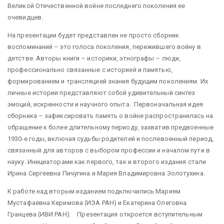
Великой Отечественной войне последнего поколения ее
очевидцев.
На презентации будет представлен не просто сборник
воспоминаний – это голоса поколения, пережившего войну в
детстве. Авторы книги – историки, этнографы – люди,
профессионально связанные с историей и памятью,
формированием и трансляцией знания будущим поколениям. Их
личные истории представляют собой удивительный синтез
эмоций, искренности и научного опыта. Первоначальная идея
сборника – зафиксировать память о войне распространилась на
обращение к более длительному периоду, захватив предвоенные
1930-е годы, включая судьбы родителей и послевоенный период,
связанный для авторов с выбором профессии и началом пути в
науку. Инициаторами как первого, так и второго издания стали
Ирина Сергеевна Пичугина и Мария Владимировна Золотухина.
К работе над вторым изданием подключились Мариям
Мустафаевна Керимова (ИЭА РАН) и Екатерина Олеговна
Гранцева (ИВИ РАН). Презентация откроется вступительным