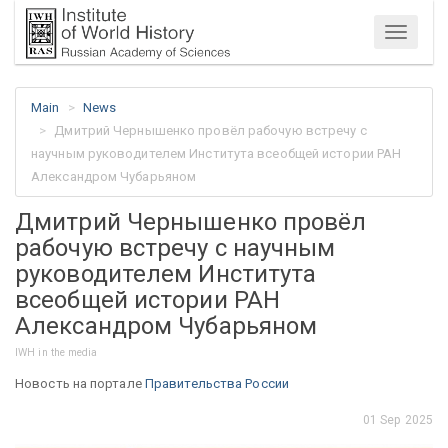
Menu
Main
News
Дмитрий Чернышенко провёл рабочую встречу с
научным руководителем Института всеобщей истории РАН
Александром Чубарьяном
Дмитрий Чернышенко провёл
рабочую встречу с научным
руководителем Института
всеобщей истории РАН
Александром Чубарьяном
IWH in the media
Новость на портале
Правительства России
01 Sep 2025