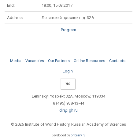
End:
18:00, 15.03.2017
Address:
Ленинский проспект, д. 32А
Program
Media
Vacancies
Our Partners
Online Resources
Contacts
Login
Leninsky Prospekt 32A, Moscow, 119334
8 (495) 938-13-44
dir@igh.ru
© 2026 Institute of World History, Russian Academy of Sciences
Developed by
bitberry.ru