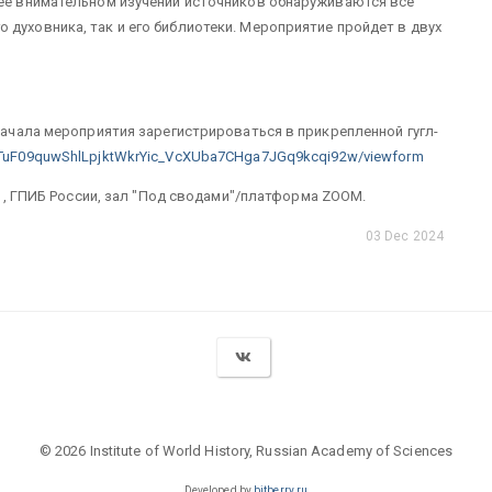
лее внимательном изучении источников обнаруживаются все
 духовника, так и его библиотеки. Мероприятие пройдет в двух
 начала мероприятия зарегистрироваться в прикрепленной гугл-
eUTuF09quwShlLpjktWkrYic_VcXUba7CHga7JGq9kcqi92w/viewform
. 1, ГПИБ России, зал "Под сводами"/платформа ZOOM.
03 Dec 2024
© 2026 Institute of World History, Russian Academy of Sciences
Developed by
bitberry.ru