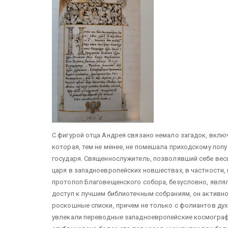
С фигурой отца Андрея связано немало загадок, вклю
которая, тем не менее, не помешала приходскому по
государя. Священнослужитель, позволявший себе вес
царя в западноевропейских новшествах, в частности,
протопоп Благовещенского собора, безусловно, являл
доступ к лучшим библиотечным собраниям, он активно 
роскошные списки, причем не только с фолиантов ду
увлекали переводные западноевропейские космограф