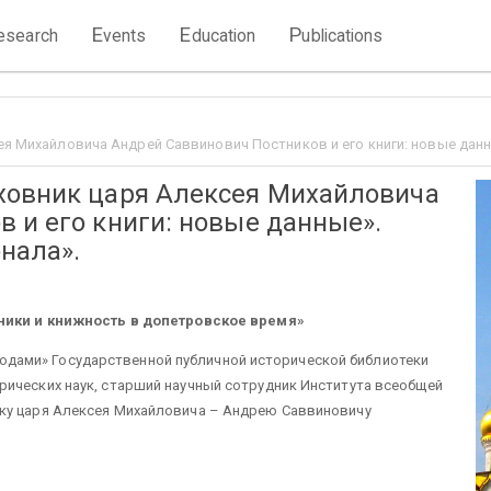
E
E
P
esearch
vents
ducation
ublications
я Михайловича Андрей Саввинович Постников и его книги: новые данн
ховник царя Алексея Михайловича
 и его книги: новые данные».
нала».
ики и книжность в допетровское время»
д сводами» Государственной публичной исторической библиотеки
рических наук, старший научный сотрудник Института всеобщей
ку царя Алексея Михайловича – Андрею Саввиновичу