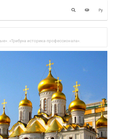
Ру
ые». «Трибуна историка-профессионала».