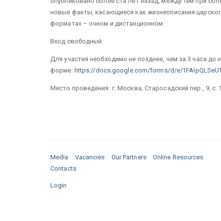
опубликовано более ста лет назад, между тем при бо
новые факты, касающиеся как жизнеописания царского
форматах – очном и дистанционном.
Вход свободный.
Для участия необходимо не позднее, чем за 3 часа до
форме:
https://docs.google.com/forms/d/e/1FAIpQLS
Место проведения: г. Москва, Старосадский пер., 9, с
Media
Vacancies
Our Partners
Online Resources
Contacts
Login