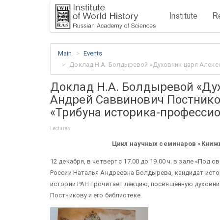
I
R
nstitute
Main
Events
Доклад Н.А. Болдыревой «Духовник царя Алексе
Доклад Н.А. Болдыревой «Ду
Андрей Саввинович Постников
«Трибуна историка-профессио
Lectures
Цикл научных семинаров «Книжн
12 декабря, в четверг с 17.00 до 19.00 ч. в зале «По
России Наталья Андреевна Болдырева, кандидат исто
истории РАН прочитает лекцию, посвященную духовни
Постникову и его библиотеке.