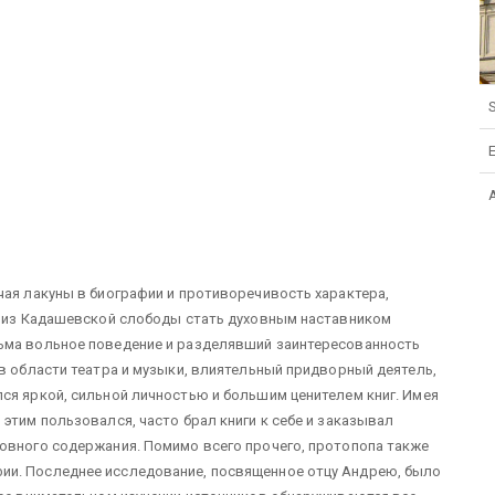
S
чая лакуны в биографии и противоречивость характера,
пу из Кадашевской слободы стать духовным наставником
ьма вольное поведение и разделявший заинтересованность
 в области театра и музыки, влиятельный придворный деятель,
ся яркой, сильной личностью и большим ценителем книг. Имея
этим пользовался, часто брал книги к себе и заказывал
ховного содержания. Помимо всего прочего, протопопа также
ии. Последнее исследование, посвященное отцу Андрею, было