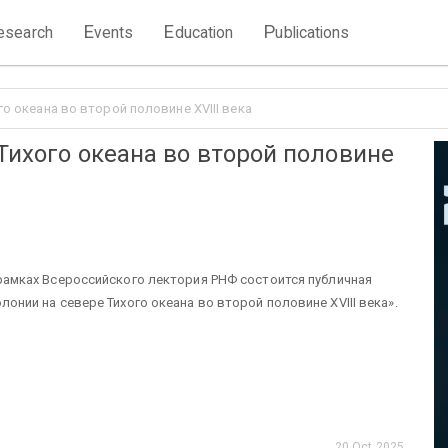
E
E
P
esearch
vents
ducation
ublications
го океана во второй половине XVIII века
Тихого океана во второй половине
 рамках Всероссийского лектория РНФ состоится публичная
колонии на севере Тихого океана во второй половине XVIII века».
20 Oct 2025