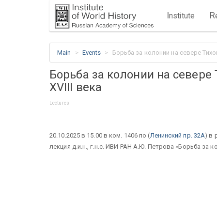
I
R
nstitute
Main
Events
Борьба за колонии на севере Тихо
Борьба за колонии на севере 
XVIII века
Lectures
20.10.2025 в 15.00 в ком. 1406 по (
Ленинский пр. 32А
) в
лекция д.и.н., г.н.с. ИВИ РАН А.Ю. Петрова «Борьба за 