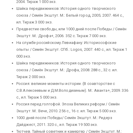
2004. Тираж 1 000 экз.
Шайка передвижников: История одного творческого
союза / Семён Экштут. М.: Белый город, 2005; 2007. 464 с.,
ил. Тираж 3 000 экз.
Предвестие свободы, или 1000 дней после Победы / Семён
Экштут. М.: Дрофа+, 2006. 352 с. Тираж 7 000 экз.
На службе российскому Левиафану: Историософские
опыты / Семён Экштут. СПб.: Logos, 2007. 440 с., ил. Тираж 1
000 экз.
Шайка передвижников: История одного творческого
союза / Семён Экштут. М.: Дрофа, 2008. 288 с., 32 с. ил.
Тираж 2 000 экз.
Россия: великие моменты истории. (В соавторстве с
С.В.Алексеевым и Д.М.Володихиным). М.: Аванта+, 2009. 336
с., ил. Тираж 5 000 экз.
Россия перед голгофой. Эпоха Великих реформ / Семён
Экштут. М.: Вече, 2010. 256 с., 16 с. ил. Тираж 5 000 экз.
1000 дней после Победы/ Семён Экштут. М.: Ридерз
Дайджест, 2011. 320 с., ил. Тираж 19 500 экз.
Тютчев. Тайный советник и камергер / Семён Экштут. М.: