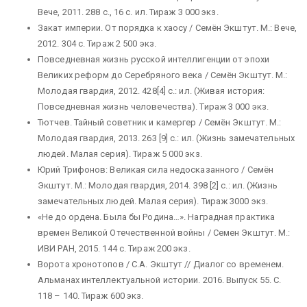
Вече, 2011. 288 с., 16 с. ил. Тираж 3 000 экз.
Закат империи. От порядка к хаосу / Семён Экштут. М.: Вече,
2012. 304 с. Тираж 2 500 экз.
Повседневная жизнь русской интеллигенции от эпохи
Великих реформ до Серебряного века / Семён Экштут. М.:
Молодая гвардия, 2012. 428[4] с.: ил. (Живая история:
Повседневная жизнь человечества). Тираж 3 000 экз.
Тютчев. Тайный советник и камергер / Семён Экштут. М.:
Молодая гвардия, 2013. 263 [9] с.: ил. (Жизнь замечательных
людей. Малая серия). Тираж 5 000 экз.
Юрий Трифонов: Великая сила недосказанного / Семён
Экштут. М.: Молодая гвардия, 2014. 398 [2] с.: ил. (Жизнь
замечательных людей. Малая серия). Тираж 3000 экз.
«Не до ордена. Была бы Родина…». Наградная практика
времен Великой Отечественной войны / Семен Экштут. М.:
ИВИ РАН, 2015. 144 с. Тираж 200 экз.
Ворота хронотопов / С.А. Экштут // Диалог со временем.
Альманах интеллектуальной истории. 2016. Выпуск 55. С.
118 – 140. Тираж 600 экз.