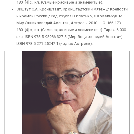
180, [4] с., ил. (Самые красивые и знаменитые).
Экштут С.А. Кронштадт. Кронштадтский мятеж // Крепости
и кремли России / Ред. группа Н.Ипатько, Л.Ковальчук. М.:
Мир Энциклопедий Аванта+, Астрель, 2010. – С. 166-173.
180, [4] с., ил. (Самые красивые и знаменитые). Тираж 6 000
экз. ISBN 978-5-98986-327-3 (Мир Энциклопедий Аванта+).
ISBN 978-5-271-25247-1 (изд-во Астрель).