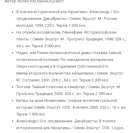
Автор более 300 научных работ.
В поиске исторической альтернативы: Александр I. Его
сподвижники. Декабристы / Семён Экштут. М.: Россия
молодая, 1994. 229 с. Тираж 1 200 экз.
На службе российскому Левиафану: Историософские
опыты / Семён Экштут. М.: Прогресс-Традиция, 1998. 328 с.,
64 с. ил. Тираж 3 000 экз.
Надин, или Роман великосветской дамы глазами тайной
политической полиции. По неизданным материалам
Секретного архива III Отделения Собственной Его
Императорского Величества канцелярии / Семён Экштут.
М.: Согласие, 2001. 228 с., 64 с. ил. Тираж 2 000 экз.
Тютчев. Тайный советник и камергер / Семён Экштут. М.:
Прогресс-Традиция, 2003. 320 с., ил. Тираж 2 000 экз.
Битвы за храм Мнемозины: Очерки интеллектуальной
истории/ Семён Экштут. СПб.: Алетейя, 2003. 320 с., 16 с. ил.
Тираж 1 000 экз.
Александр I. Его сподвижники. Декабристы: В поиске
исторической альтернативы / Семён Экштут. СПб.: Logos,