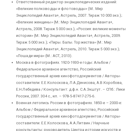
Ответственный редактор энциклопедических изданий:
«Великие полководцы и флотоводцы» (М.: Мир
Энциклопедий Аванта+, Астрель, 2007. Тираж 10 000 экз.);
«Великие женщины» (М.: Мир Энциклопедий Аванта+,
Астрель, 2008. Тираж 5 000 экз.); «Россия: великие моменты
истории» (М.: Мир Энциклопедий Аванта+, Астрель, 2009.
Тираж 5 000 экз.); «Пиры. Балы. Торжества» (М.: Мир
Энциклопедий Аванта+, Астрель, 2010. Тираж 5 000 экз.);
«Лошади мира» (М.: АСТ, 2013).
Москва в фотографиях. 1920-1930-е годы: Альбом /
Федеральное архивное агентство, Российский
государственный архив кинофотодокументов / Авторы-
составители: Е.Е.Колоскова, Л.А.Денисова, А.В.Коробова,
Е.Н.Лебедева / Консультант: д.ф.н. С.А.Экштут. – СПб.: Лики
России, 2007. 304 с., ил. – 978-5-87417-275-6.
Военная летопись России в фотографиях. 1850-е – 2000-е:
Альбом / Федеральное архивное агентство, Российский
государственный архив кинофотодокументов / Авторы-
составители: Е.Е.Колоскова, А.А.Литвин / Научные
консультанты: руководитель Центра истории искусств и