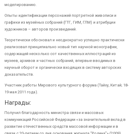
моделированию.
Опыты идентификации персонажей портретной живописи и
графики из музейных собраний (ГТГ, ГИМ, ГЛМ) и атрибуции
художников – авторов произведений.
Теоретически обосновал и неоднократно успешно практически
реализовал принципиально новый тип научной монографии,
содержащей несколько сот качественных иллюстраций из
музеев, архивов и частных собраний, впервые вводимых в
научный оборот и органически входящих в систему авторских
доказательств.
Участник работы Мирового культурного форума (Тайху, Китай; 18-
19 мая 2011 года).
Награды:
Получил благодарность министра связи и массовых
коммуникаций Российской Федерации «за значительный вклад в
развитие отечественных средств массовой информации и в
связи с 20-летием со дня основания журнала “Родина”» (2009).