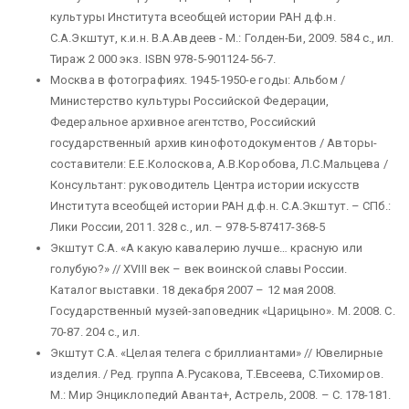
культуры Института всеобщей истории РАН д.ф.н.
С.А.Экштут, к.и.н. В.А.Авдеев - М.: Голден-Би, 2009. 584 с., ил.
Тираж 2 000 экз. ISBN 978-5-901124-56-7.
Москва в фотографиях. 1945-1950-е годы: Альбом /
Министерство культуры Российской Федерации,
Федеральное архивное агентство, Российский
государственный архив кинофотодокументов / Авторы-
составители: Е.Е.Колоскова, А.В.Коробова, Л.С.Мальцева /
Консультант: руководитель Центра истории искусств
Института всеобщей истории РАН д.ф.н. С.А.Экштут. – СПб.:
Лики России, 2011. 328 с., ил. – 978-5-87417-368-5
Экштут С.А. «А какую кавалерию лучше… красную или
голубую?» // XVIII век – век воинской славы России.
Каталог выставки. 18 декабря 2007 – 12 мая 2008.
Государственный музей-заповедник «Царицыно». М. 2008. С.
70-87. 204 с., ил.
Экштут С.А. «Целая телега с бриллиантами» // Ювелирные
изделия. / Ред. группа А.Русакова, Т.Евсеева, С.Тихомиров.
М.: Мир Энциклопедий Аванта+, Астрель, 2008. – С. 178-181.