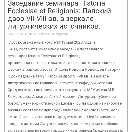
Заседание семинара Historia
Ecclesiae et Religionis: Папский
двор VII-VIII вв. в зеркале
литургических источников.
Семинары, Historia Ecclesiae et Religionis
Глубокоуважаемые коллеги! 13 мая 2020 года, в
14:00, состоится очередное заседание постоянного
семинара Historia Ecclesiae et Religionis,
организованного Центром по изучению истории религии и
Церкви в рамках работы Отдела Новой и Новейшей Истории.
С докладом на тему "Папский двор VII-VII вв. в зеркале
литургических источников" ассистент кафедры истории
Средних веков исторического факультета МГУ имени М.В.
Ломоносова Аникьев Илья Игоревич. Литургия, публичное
богослужение христианской Церкви, была одной из наиболее
важных составляющих средневековой религиозности, если
не всей жизни человека в Средневековье. Необходимость
придать истории Литургии социальное измерение особенно
актуальна для истории города Рима в раннем Средневековье.