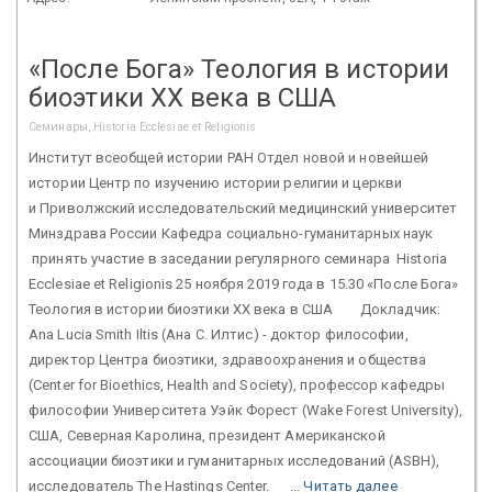
«После Бога» Теология в истории
биоэтики XX века в США
Семинары, Historia Ecclesiae et Religionis
Институт всеобщей истории РАН Отдел новой и новейшей
истории Центр по изучению истории религии и церкви
и Приволжский исследовательский медицинский университет
Минздрава России Кафедра социально-гуманитарных наук
принять участие в заседании регулярного семинара Historia
Ecclesiae et Religionis 25 ноября 2019 года в 15.30 «После Бога»
Теология в истории биоэтики XX века в США Докладчик:
Ana Lucia Smith Iltis (Ана С. Илтис) - доктор философии,
директор Центра биоэтики, здравоохранения и общества
(Center for Bioethics, Health and Society), профессор кафедры
философии Университета Уэйк Форест (Wake Forest University),
США, Северная Каролина, президент Американской
ассоциации биоэтики и гуманитарных исследований (ASBH),
исследователь The Hastings Center. ...
Читать далее