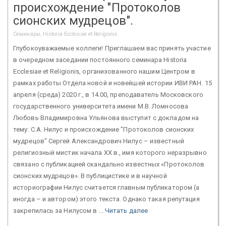
происхождение "Протоколов
сионских мудрецов".
Семинары, Historia Ecclesiae et Religionis
Глубокоуважаемые коллеги! Приглашаем вас принять участие
в очередном заседании постоянного семинара Historia
Ecclesiae et Religionis, организованного нашим Центром в
рамках работы Отдела новой и новейшей истории ИВИ РАН. 15
апреля (среда) 2020 г., в 14.00, преподаватель Московского
государственного университета имени М.В. Ломносова
Любовь Владимировна Ульянова выступит с докладом на
тему: С.А. Нилус и происхождение "Протоколов сионских
мудрецов" Сергей Александрович Нилус – известный
религиозный мистик начала ХХ в., имя которого неразрывно
связано с публикацией скандально известных «Протоколов
сионских мудрецов». В публицистике и в научной
историографии Нилус считается главным публикатором (а
иногда – и автором) этого текста. Однако такая репутация
закрепилась за Нилусом в ...
Читать далее