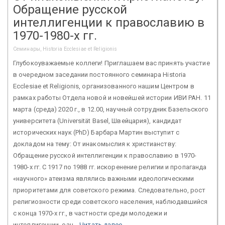
Обращение русской
интеллигенции к православию в
1970-1980-х гг.
Семинары, Historia Ecclesiae et Religionis
Глубокоуважаемые коллеги! Приглашаем вас принять участие
в очередном заседании постоянного семинара Historia
Ecclesiae et Religionis, организованного нашим Центром в
рамках работы Отдела новой и новейшей истории ИВИ РАН. 11
марта (среда) 2020 г., в 12.00, научный сотрудник Базельского
университета (Universität Basel, Швейцария), кандидат
исторических наук (PhD) Барбара Мартин выступит с
докладом на тему: От инакомыслия к христианству:
Обращение русской интеллигенции к православию в 1970-
1980-х гг. С 1917 по 1988 гг. искоренение религии и пропаганда
«научного» атеизма являлись важными идеологическими
приоритетами для советского режима. Следовательно, рост
религиозности среди советского населения, наблюдавшийся
с конца 1970-х гг., в частности среди молодежи и
интеллигенции, озн...
Читать далее