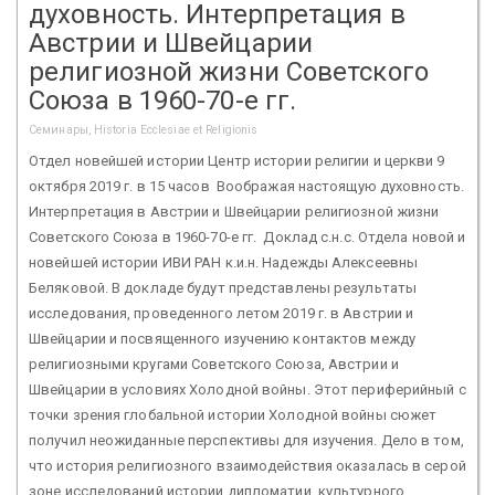
духовность. Интерпретация в
Австрии и Швейцарии
религиозной жизни Советского
Союза в 1960-70-е гг.
Семинары, Historia Ecclesiae et Religionis
Отдел новейшей истории Центр истории религии и церкви 9
октября 2019 г. в 15 часов Воображая настоящую духовность.
Интерпретация в Австрии и Швейцарии религиозной жизни
Советского Союза в 1960-70-е гг. Доклад с.н.с. Отдела новой и
новейшей истории ИВИ РАН к.и.н. Надежды Алексеевны
Беляковой. В докладе будут представлены результаты
исследования, проведенного летом 2019 г. в Австрии и
Швейцарии и посвященного изучению контактов между
религиозными кругами Советского Союза, Австрии и
Швейцарии в условиях Холодной войны. Этот периферийный с
точки зрения глобальной истории Холодной войны сюжет
получил неожиданные перспективы для изучения. Дело в том,
что история религиозного взаимодействия оказалась в серой
зоне исследований истории дипломатии, культурного