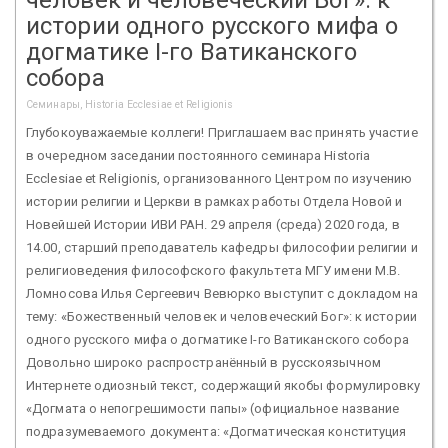
истории одного русского мифа о
догматике I-го Ватиканского
собора
Семинары, Historia Ecclesiae et Religionis
Глубокоуважаемые коллеги! Приглашаем вас принять участие
в очередном заседании постоянного семинара Historia
Ecclesiae et Religionis, организованного Центром по изучению
истории религии и Церкви в рамках работы Отдела Новой и
Новейшей Истории ИВИ РАН. 29 апреля (среда) 2020 года, в
14.00, старший преподаватель кафедры философии религии и
религиоведения философского факультета МГУ имени М.В.
Ломносова Илья Сергеевич Вевюрко выступит с докладом на
тему: «Божественный человек и человеческий Бог»: к истории
одного русского мифа о догматике I-го Ватиканского собора
Довольно широко распространённый в русскоязычном
Интернете одиозный текст, содержащий якобы формулировку
«Догмата о непогрешимости папы» (официальное название
подразумеваемого документа: «Догматическая конституция