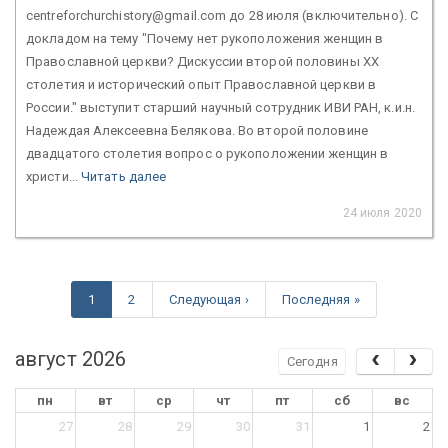
centreforchurchistory@gmail.com до 28 июля (включительно). С
докладом на тему "Почему нет рукоположения женщин в
Православной церкви? Дискуссии второй половины ХХ
столетия и исторический опыт Православной церкви в
России." выступит старший научный сотрудник ИВИ РАН, к.и.н.
Надеждая Алексеевна Белякова. Во второй половине
двадцатого столетия вопрос о рукоположении женщин в
христи...
Читать далее
24 июля 2020
1
2
Следующая ›
Последняя »
август 2026
Сегодня
пн
вт
ср
чт
пт
сб
вс
27
28
29
30
31
1
2