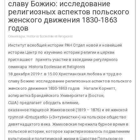
славу Божию: исследование
религиозных аспектов польского
женского движения 1830-1863
годов
Семинары, Historia Ecclesiae et Religionis
Институт всеобщей истории РАН Отдел новой и новейшей
истории Центр по изучению истории религии и церкви
приглашают принять участие в заседании регулярного
семинара Historia Ecclesiae et Religionis
18 декабря 2019 г. в 15.00 Христианская любовь и труд во
славу Божию: исследование религиозных аспектов польского
женского движения 1830-1863 годов Натали Корнетт,
аспирантка Брандейского Университета (Бостон,
США) предлагает обсудить влияние,
оказанное Нарцизой Жмиховской (1819 – 1876) и её женской
группой «Entuzjastki» («Энтузиастки») на польское общество
девятнадцатого века. Жмиховская пережила бурное время в
польской истории, которое характеризовалось подавлением
культурной и политической жизни в Царстве Польском со