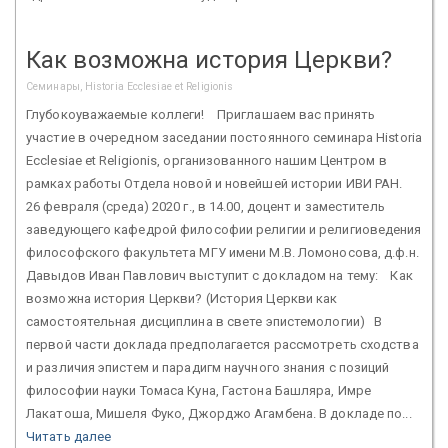
Как возможна история Церкви?
Семинары, Historia Ecclesiae et Religionis
Глубокоуважаемые коллеги! Приглашаем вас принять
участие в очередном заседании постоянного семинара Historia
Ecclesiae et Religionis, организованного нашим Центром в
рамках работы Отдела новой и новейшей истории ИВИ РАН.
26 февраля (среда) 2020 г., в 14.00, доцент и заместитель
заведующего кафедрой философии религии и религиоведения
философского факультета МГУ имени М.В. Ломоносова, д.ф.н.
Давыдов Иван Павлович выступит с докладом на тему: Как
возможна история Церкви? (История Церкви как
самостоятельная дисциплина в свете эпистемологии) В
первой части доклада предполагается рассмотреть сходства
и различия эпистем и парадигм научного знания с позиций
философии науки Томаса Куна, Гастона Башляра, Имре
Лакатоша, Мишеля Фуко, Джорджо Агамбена. В докладе по...
Читать далее