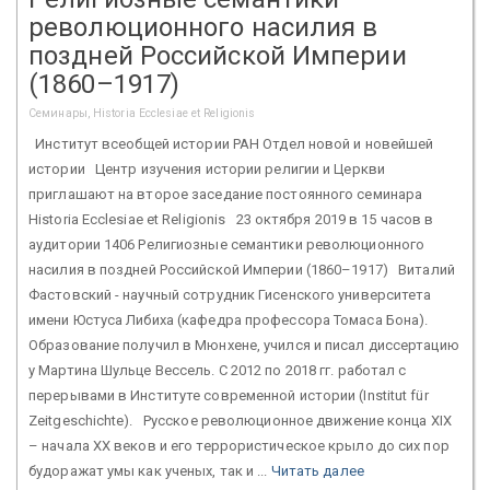
революционного насилия в
поздней Российской Империи
(1860–1917)
Семинары, Historia Ecclesiae et Religionis
Институт всеобщей истории РАН Отдел новой и новейшей
истории Центр изучения истории религии и Церкви
приглашают на второе заседание постоянного семинара
Historia Ecclesiae et Religionis 23 октября 2019 в 15 часов в
аудитории 1406 Религиозные семантики революционного
насилия в поздней Российской Империи (1860–1917) Виталий
Фастовский - научный сотрудник Гисенского университета
имени Юстуса Либиха (кафедра профессора Томаса Бона).
Образование получил в Мюнхене, учился и писал диссертацию
у Мартина Шульце Вессель. С 2012 по 2018 гг. работал с
перерывами в Институте современной истории (Institut für
Zeitgeschichte). Русское революционное движение конца XIX
– начала XX веков и его террористическое крыло до сих пор
будоражат умы как ученых, так и ...
Читать далее