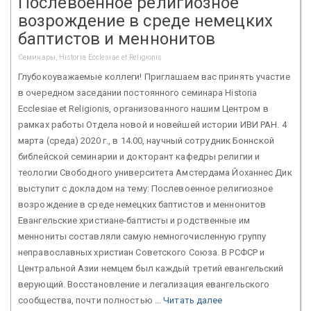
Послевоенное религиозное
возрождение в среде немецких
баптистов и меннонитов
Семинары, Historia Ecclesiae et Religionis
Глубокоуважаемые коллеги! Приглашаем вас принять участие
в очередном заседании постоянного семинара Historia
Ecclesiae et Religionis, организованного нашим Центром в
рамках работы Отдела новой и новейшей истории ИВИ РАН. 4
марта (среда) 2020 г., в 14.00, научный сотрудник Боннской
библейской семинарии и докторант кафедры религии и
теологии Свободного университета Амстердама Йоханнес Дик
выступит с докладом на тему: Послевоенное религиозное
возрождение в среде немецких баптистов и меннонитов
Евангельские христиане-баптисты и родственные им
меннониты составляли самую немногочисленную группу
неправославных христиан Советского Союза. В РСФСР и
Центральной Азии немцем был каждый третий евангельский
верующий. Восстановление и легализация евангельского
сообщества, почти полностью ...
Читать далее