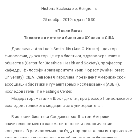
Historia Ecclesiae et Religionis
25 ноября 2019 года в 15.30
«После Бога»
Теология в истории биоэтики XX века в США
Докладчик: Ana Lucia Smith Iltis (Ана С. Илтис) - доктор
философии, директор Центра биоэтики, здравоохранения и
общества (Center for Bioethics, Health and Society), профессор
кафедры философии Университета Уэйк Форест (Wake Forest
University), США, Северная Каролина, президент Американской
ассоциации биоэтики и гуманитарных исследований (ASBH),
исследователь The Hastings Center.
Модератор: Наталия Шок - д.ист.н., профессор Приволжского
исследовательского медицинского университета .
В истории биоэтики Соединенных Штатов Америки
значительное место занимали теологи и теологические
концепции. В рамках семинара будут представлены исторические
тренды влияния теологии на проблемное поле биоэтики в