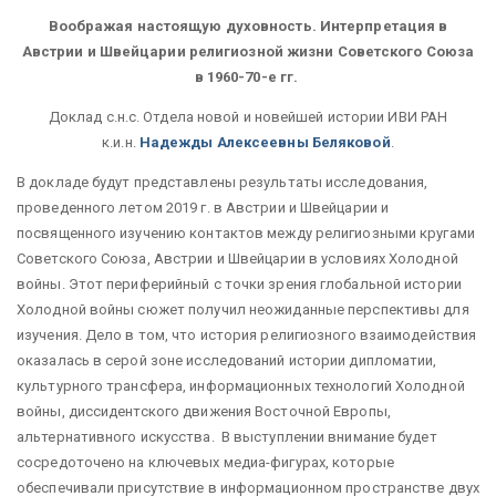
Воображая настоящую духовность. Интерпретация в
Австрии и Швейцарии религиозной жизни Советского Союза
в 1960-70-е гг.
Доклад с.н.с. Отдела новой и новейшей истории ИВИ РАН
к.и.н.
Надежды Алексеевны Беляковой
.
В докладе будут представлены результаты исследования,
проведенного летом 2019 г. в Австрии и Швейцарии и
посвященного изучению контактов между религиозными кругами
Советского Союза, Австрии и Швейцарии в условиях Холодной
войны. Этот периферийный с точки зрения глобальной истории
Холодной войны сюжет получил неожиданные перспективы для
изучения. Дело в том, что история религиозного взаимодействия
оказалась в серой зоне исследований истории дипломатии,
культурного трансфера, информационных технологий Холодной
войны, диссидентского движения Восточной Европы,
альтернативного искусства. В выступлении внимание будет
сосредоточено на ключевых медиа-фигурах, которые
обеспечивали присутствие в информационном пространстве двух