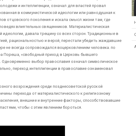
 молодежи и интеллигенции, означал для властей провал
рованная в коммунистической идеологии или равнодушная к
ов отцовского поколения и искала смысл жизни там, где
проповедях влиятельных священников. Материалистическая
й идеологии, давала трещину со всех сторон. Традиционные в
гией, рациональностью и верой, перестали убедить жаждавшие
ере не всегда сопровождался воцерковлением человека. по
а Пореша, «свободный приход в Церковь бывшего
». Одновременно выбор православия означал символическое
ельно, переход интеллигенции в православие ознаменовал
иозного возрождения среди позднесоветской русской
ричины перехода от материалистического к религиозному
населения, внешние и внутренние факторы, способствовавшие
ластями, чтобы с этим явлением бороться.