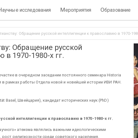
Н
М
О
аучные исследования
ероприятия
бразование
ианству: Обращение русской интеллигенции к православию в 1970-1980-
ву: Обращение русской
в 1970-1980-х гг.
частие в очередном заседании постоянного семинара Historia
ром в рамках работы Отдела новой и новейшей истории ИВИ РАН.
tät Basel, Швейцария), кандидат исторических наук (PhD)
усской интеллигенции к православию в 1970-1980-х гг.
 «научного» атеизма являлись важными идеологическими
 рост религиозности среди советского населения,