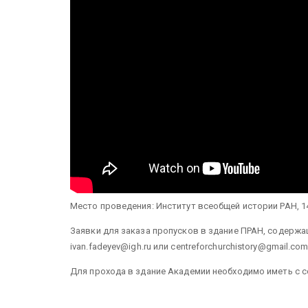
Место проведения: Институт всеобщей истории РАН, 14 
Заявки для заказа пропусков в здание ПРАН, содержа
ivan.fadeyev@igh.ru или centreforchurchistory@gmail.com
Для прохода в здание Академии необходимо иметь с с