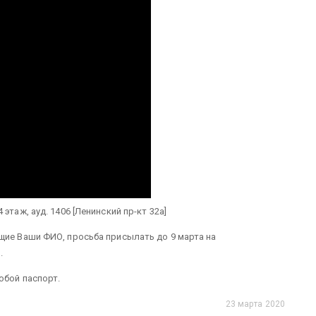
этаж, ауд. 1406 [Ленинский пр-кт 32а]
щие Ваши ФИО, просьба присылать до 9 марта на
.
обой паспорт.
23 марта 2020