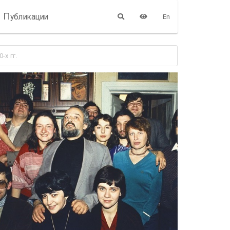
П
убликации
En
х гг.