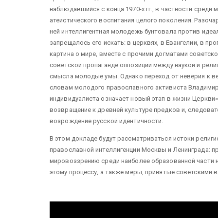
наблюдавшийся с конца 1970-х гг., в частности среди
атеистического воспитания целого поколения. Разоча
ней интеллигентная молодежь бунтовала против идеал
запрещалось его искать: в церквях, в Евангелии, в 
картина о мире, вместе с прочими догматами советско
советской пропаганде оппозиции между наукой и рели
смысла молодые умы. Однако переход от неверия к в
словам молодого православного активиста Владимир
индивидуалиста означает новый этап в жизни Церкви
возвращение к древней культуре предков и, следоват
возрождение русской идентичности.
В этом докладе будут рассматриваться истоки религ
православной интеллигенции Москвы и Ленинграда: п
мировоззрению среди наиболее образованной части 
этому процессу, а также меры, принятые советскими в