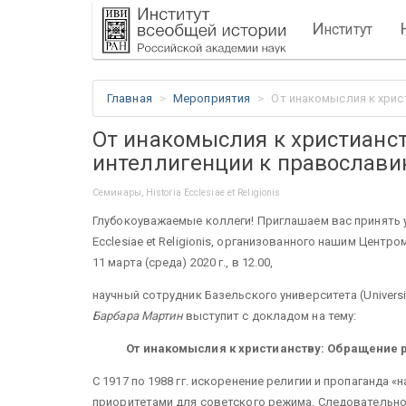
И
нститут
Главная
Мероприятия
От инакомыслия к христ
От инакомыслия к христианст
интеллигенции к православию 
Семинары, Historia Ecclesiae et Religionis
Глубокоуважаемые коллеги! Приглашаем вас принять у
Ecclesiae et Religionis, организованного нашим Цент
11 марта (среда) 2020 г., в 12.00,
научный сотрудник Базельского университета (Universi
Барбара Мартин
выступит с докладом на тему:
От инакомыслия к христианству: Обращение р
С 1917 по 1988 гг. искоренение религии и пропаганда
приоритетами для советского режима. Следовательно,