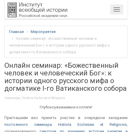
Меню
Главная
Мероприятия
Онлайн семинар: «Божественный человек и
человеческий Бог»: к истории одного русского мифа о
догматике I-го Ватиканского собора
Онлайн семинар: «Божественный
человек и человеческий Бог»: к
истории одного русского мифа о
догматике I-го Ватиканского собора
Семинары, Historia Ecclesiae et Religionis
Глубокоуважаемые коллеги!
Приглашаем вас принять участие в очередном заседании
постоянного семинара Historia Ecclesiae et Religionis
,
организованного
Центром по изучению истории религии и