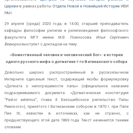
Церкви
в рамках работы
Отдела Новой и Новейшей Истории
ИВИ
РАН.
29 апреля (среда) 2020 года, в 14.00, старший преподаватель
кафедры философии религии и религиоведения философского
факультета МГУ имени М.В. Ломносова
Илья Сергеевич
Вевюрко
выступит с докладом на тему:
«Божественный человек и человеческий Бог»: к истории
одного русского мифа о догматике I-го Ватиканского собора
Довольно широко распространённый в русскоязычном
Интернете одиозный текст, содержащий якобы формулировку
«Догмата о непогрешимости папы» (официальное название
подразумеваемого документа: «Догматическая конституция
“Pastor aeternus”, глава 4: Безошибочное учительство Папы
Римского»), принятого I Ватиканским собором в 1870 г. при Папе
Пие IX, известен в источниках, как ни странно, с
предшествующего этой дате 1869 года. Текст начинается такими
словами: