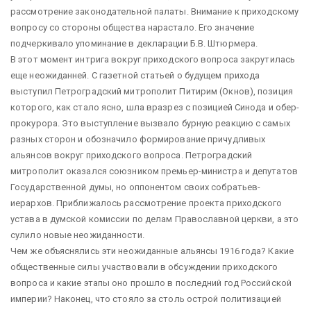
рассмотрение законодательной палаты. Внимание к приходскому
вопросу со стороны общества нарастало. Его значение
подчеркивало упоминание в декларации Б.В. Штюрмера.
В этот момент интрига вокруг приходского вопроса закрутилась
еще неожиданней. С газетной статьей о будущем прихода
выступил Петроградский митрополит Питирим (Окнов), позиция
которого, как стало ясно, шла вразрез с позицией Синода и обер-
прокурора. Это выступление вызвало бурную реакцию с самых
разных сторон и обозначило формирование причудливых
альянсов вокруг приходского вопроса. Петроградский
митрополит оказался союзником премьер-министра и депутатов
Государственной думы, но оппонентом своих собратьев-
иерархов. Приближалось рассмотрение проекта приходского
устава в думской комиссии по делам Православной церкви, а это
сулило новые неожиданности.
Чем же объяснялись эти неожиданные альянсы 1916 года? Какие
общественные силы участвовали в обсуждении приходского
вопроса и какие этапы оно прошло в последний год Российской
империи? Наконец, что стояло за столь острой политизацией