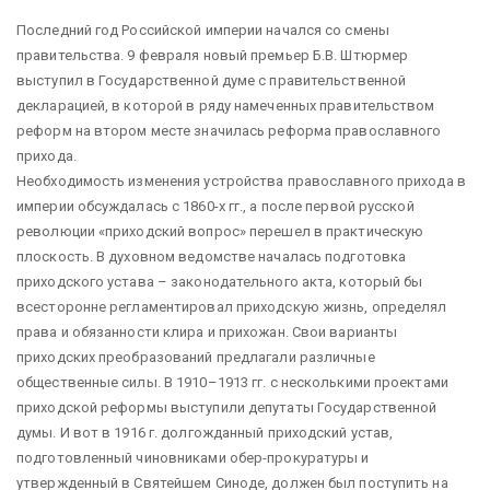
Последний год Российской империи начался со смены
правительства. 9 февраля новый премьер Б.В. Штюрмер
выступил в Государственной думе с правительственной
декларацией, в которой в ряду намеченных правительством
реформ на втором месте значилась реформа православного
прихода.
Необходимость изменения устройства православного прихода в
империи обсуждалась с 1860-х гг., а после первой русской
революции «приходский вопрос» перешел в практическую
плоскость. В духовном ведомстве началась подготовка
приходского устава – законодательного акта, который бы
всесторонне регламентировал приходскую жизнь, определял
права и обязанности клира и прихожан. Свои варианты
приходских преобразований предлагали различные
общественные силы. В 1910–1913 гг. с несколькими проектами
приходской реформы выступили депутаты Государственной
думы. И вот в 1916 г. долгожданный приходский устав,
подготовленный чиновниками обер-прокуратуры и
утвержденный в Святейшем Синоде, должен был поступить на