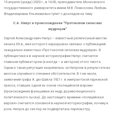
15 апреля (среда) 2020 г., в 14.00, преподаватель Московского
государственного университета имени М.В. Ломносова
Любовь
Владимировна Ульянова
выступит с докладом на тему:
С.А. Нилус и происхождение "Протоколов сионских
мудрецов"
Сергей Александрович Нилус – известный религиозный мистик
начала ХХ в., имя которого неразрывно связано с публикацией
скандально известных «Протоколов сионских мудрецов». В
публицистике и в научной историографии Нилус считается
главным публикатором (а иногда – и автором) этого текста.
Однако такая репутация закрепилась за Нилусом в результате во
многом случайного стечения обстоятельств. В том числе,
заявлений графа А. дю-Шайла 1921 г. в эмигрантской парижской
прессе, ставших одной из основ «полицейской версии»
(происхождение фальшивки из недр дореволюционного
политического сыска). До настоящего времени «полицейская
версия» считается основной в научной историографии, почему и
роль Нилуса до сих пор не подвергалась пересмотру.