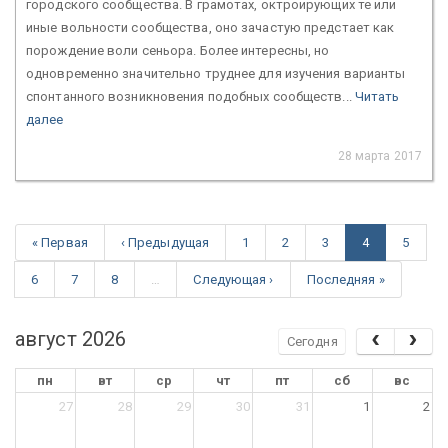
городского сообщества. В грамотах, октроирующих те или
иные вольности сообщества, оно зачастую предстает как
порождение воли сеньора. Более интересны, но
одновременно значительно труднее для изучения варианты
спонтанного возникновения подобных сообществ...
Читать
далее
28 марта 2017
« Первая
‹ Предыдущая
1
2
3
4
5
6
7
8
…
Следующая ›
Последняя »
август 2026
Сегодня
пн
вт
ср
чт
пт
сб
вс
27
28
29
30
31
1
2