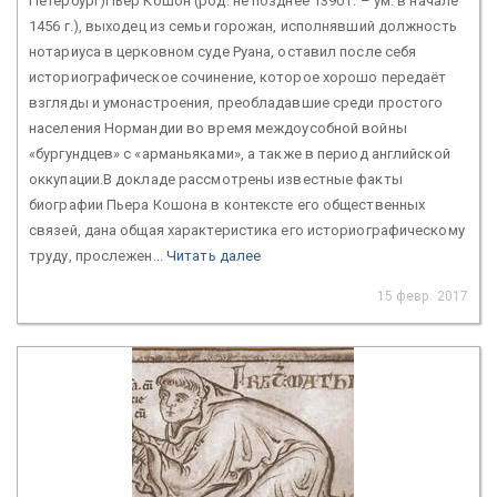
Петербург)Пьер Кошон (род. не позднее 1390 г. – ум. в начале
1456 г.), выходец из семьи горожан, исполнявший должность
нотариуса в церковном суде Руана, оставил после себя
историографическое сочинение, которое хорошо передаёт
взгляды и умонастроения, преобладавшие среди простого
населения Нормандии во время междоусобной войны
«бургундцев» с «арманьяками», а также в период английской
оккупации.В докладе рассмотрены известные факты
биографии Пьера Кошона в контексте его общественных
связей, дана общая характеристика его историографическому
труду, прослежен...
Читать далее
15 февр. 2017