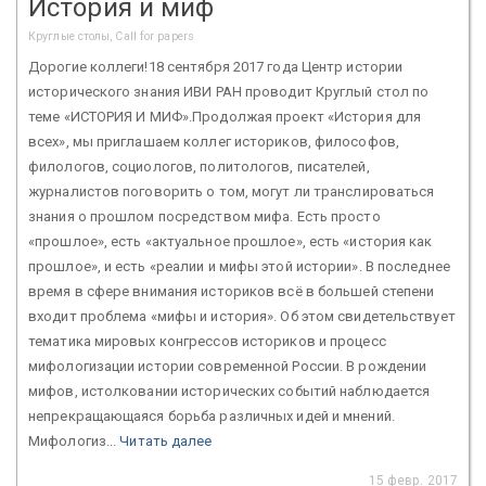
История и миф
Круглые столы, Call for papers
Дорогие коллеги!18 сентября 2017 года Центр истории
исторического знания ИВИ РАН проводит Круглый стол по
теме «ИСТОРИЯ И МИФ».Продолжая проект «История для
всех», мы приглашаем коллег историков, философов,
филологов, социологов, политологов, писателей,
журналистов поговорить о том, могут ли транслироваться
знания о прошлом посредством мифа. Есть просто
«прошлое», есть «актуальное прошлое», есть «история как
прошлое», и есть «реалии и мифы этой истории». В последнее
время в сфере внимания историков всё в большей степени
входит проблема «мифы и история». Об этом свидетельствует
тематика мировых конгрессов историков и процесс
мифологизации истории современной России. В рождении
мифов, истолковании исторических событий наблюдается
непрекращающаяся борьба различных идей и мнений.
Мифологиз...
Читать далее
15 февр. 2017