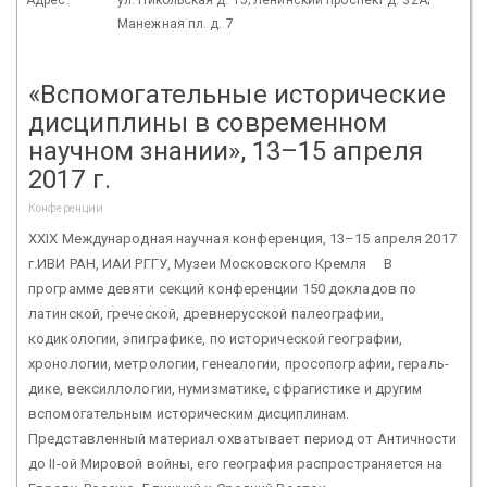
Манежная пл. д. 7
«Вспомогательные исторические
дисциплины в современном
научном знании», 13–15 апреля
2017 г.
Конференции
XXIX Международная научная конференция, 13–15 апреля 2017
г.ИВИ РАН, ИАИ РГГУ, Музеи Московского Кремля В
программе девяти секций конференции 150 докладов по
латинской, греческой, древнерусской палеографии,
кодикологии, эпиграфике, по историче­ской географии,
хронологии, метрологии, генеалогии, просопографии, гераль­
дике, вексиллологии, нумизматике, сфрагистике и другим
вспомогатель­ным историческим дисциплинам.
Представленный материал охватывает период от Античности
до II-ой Мировой войны, его география распространяется на