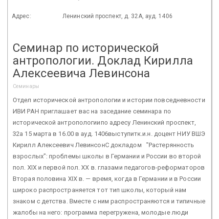
Адрес:
Ленинский проспект, д. 32А, ауд. 1406
Семинар по исторической
антропологии. Доклад Кирилла
Алексеевича Левинсона
Семинары
Отдел исторической антропологии и истории повседневности
ИВИ РАН приглашает вас на заседание семинара по
исторической антропологиипо адресу Ленинский проспект,
32а 15 марта в 16.00 в ауд. 1406выступитк.и.н. доцент НИУ ВШЭ
Кирилл Алексеевич ЛевинсонС докладом "Растерянность
взрослых": проблемы школы в Германии и России во второй
пол. XIX и первой пол. ХХ в. глазами педагогов-реформаторов
Вторая половина XIX в. — время, когда в Германии и в России
широко распространяется тот тип школы, который нам
знаком с детства. Вместе с ним распространяются и типичные
жалобы на него: программа перегружена, молодые люди