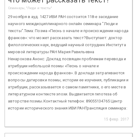
Семинары, "Люди и тексты"
29 ноября в ауд. 1427 ИВИ РАН состоится 118-е заседание
научного междисциплинарного онлайн семинара "Люди и
тексты".Тема: Поэма «Песнь о начале и происхождении народа
франков»: что может рассказать текст?Выступает: доктор
филологических наук, ведущий научный сотрудник Института
мировой литературы РАН Мария Равильевна
Ненарокова Анонс: Доклад посвящен проблемам перевода и
атрибуции небольшой поэмы «Песнь о начале и
происхождении народа франков». В докладе затрагиваются
вопросы датировки поэмы, истории ее изучения, публикации и
атрибуции, рассказывается о самом памятнике, о его месте в
литературном контексте эпохи. Выдвигается гипотеза об
авторстве поэмы.Контактный телефон: 89055134765 Центр
истории исторического знания ИВИ РАНТрансляция семинара:
15 февр. 2017