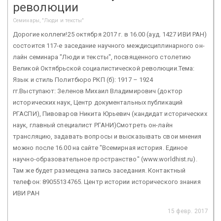
революции
Семинары, "Люди и тексты"
Дорогие коллеги!25 октября 2017 г. в 16.00 (ауд. 1427 ИВИ РАН)
состоится 117-е заседание научного междисциплинарного он-
лайн семинара "Люди и тексты", посвященного столетию
Великой Октябрьской социалистической революции.Тема:
Язык и стиль Политбюро РКП (б): 1917 – 1924
гг.Выступают: Зеленов Михаил Владимирович (доктор
исторических наук, Центр документальных публикаций
РГАСПИ), Пивоваров Никита Юрьевич (кандидат исторических
наук, главный специалист РГАНИ)Смотреть он-лайн
трансляцию, задавать вопросы и высказывать свои мнения
можно после 16.00 на сайте "Всемирная история. Единое
научно-образовательное пространство" (www.worldhist.ru).
Там же будет размещена запись заседания. Контактный
телефон: 89055134765. Центр истории исторического знания
ИВИ РАН
15 февр. 2017