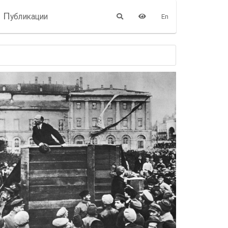
П
убликации
En