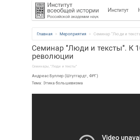
И
нститут
Главная
Мероприятия
Семинар "Люди и текст
Семинар "Люди и тексты". К 
революции
Семинары, "Люди и тексты"
Андреас Буллер (Штутгардт, ФРГ)
Тема: Этика большевизма