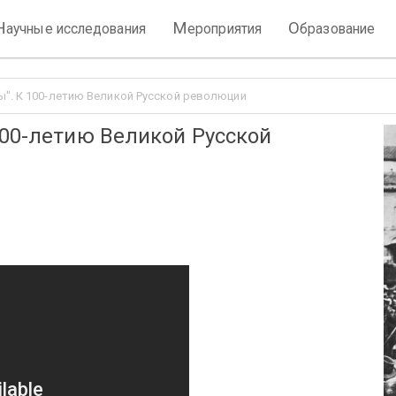
Н
М
О
аучные исследования
ероприятия
бразование
ы". К 100-летию Великой Русской революции
100-летию Великой Русской