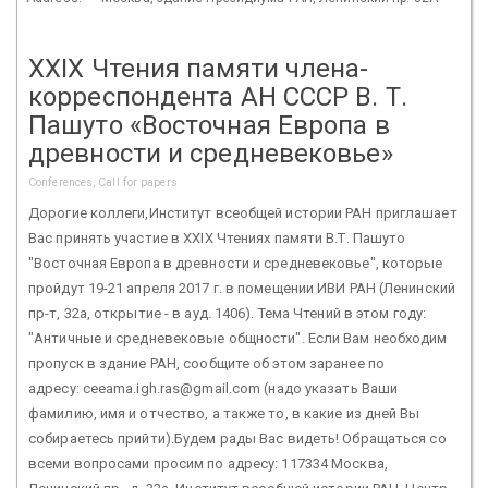
XXIХ Чтения памяти члена-
корреспондента АН СССР В. Т.
Пашуто «Восточная Европа в
древности и средневековье»
Conferences, Call for papers
Дорогие коллеги,Институт всеобщей истории РАН приглашает
Вас принять участие в XXIX Чтениях памяти В.Т. Пашуто
"Восточная Европа в древности и средневековье", которые
пройдут 19-21 апреля 2017 г. в помещении ИВИ РАН (Ленинский
пр-т, 32а, открытие - в ауд. 1406). Тема Чтений в этом году:
"Античные и средневековые общности". Если Вам необходим
пропуск в здание РАН, сообщите об этом заранее по
адресу: ceeama.igh.ras@gmail.com (надо указать Ваши
фамилию, имя и отчество, а также то, в какие из дней Вы
собираетесь прийти).Будем рады Вас видеть! Обращаться со
всеми вопросами просим по адресу: 117334 Москва,