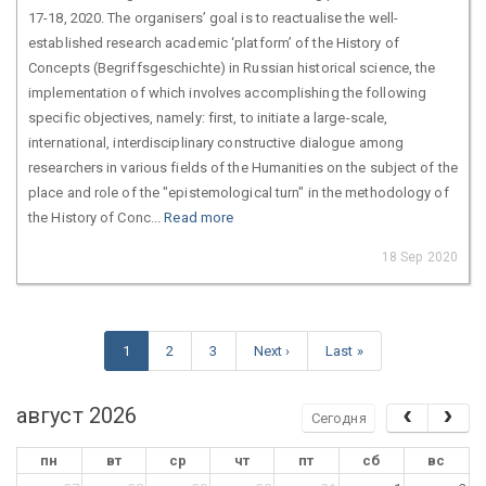
17-18, 2020. The organisers’ goal is to reactualise the well-
established research academic ‘platform’ of the History of
Concepts (Begriffsgeschichte) in Russian historical science, the
implementation of which involves accomplishing the following
specific objectives, namely: first, to initiate a large-scale,
international, interdisciplinary constructive dialogue among
researchers in various fields of the Humanities on the subject of the
place and role of the "epistemological turn" in the methodology of
the History of Conc...
Read more
18 Sep 2020
1
2
3
Next ›
Last »
август 2026
Сегодня
пн
вт
ср
чт
пт
сб
вс