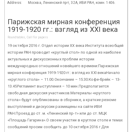
Address:
Москва, Ленинский пр-т, 32А, ИВИ РАН, комн. 1406.
Парижская мирная конференция
1919-1920 гг.: взгляд из XXI века
Roundtables, Call for papers
19 октября 2016 г. Отдел истории ХХ века Института всеобщей
истории РАН проводит «круглый стол» по одной из наиболее
актуальных и дискуссионных проблем истории
международных отношений новейшего времени:Парижская
мирная конференция 1919-1920 гг.: взгляд из XXI векаНачало
«круглого стола» – 11.00.Окончание – 15.30.Кофе-брейк – 13-
13.45Регламент выступления – 10 мин.Предполагается
свободная дискуссия участников.Материалы «круглого
стола» будут опубликованы в сборнике, а краткие резюме
выступлений и дискуссии размещены на сайте ИВИ
РАН.Проезд до ст. м. «Ленинский пр-т» или до ст. МЦК
«Площадь Гагарина».О своем участии в круглом столе и темах
сообщений просим сообщить до 10 октября 2016 г.Для